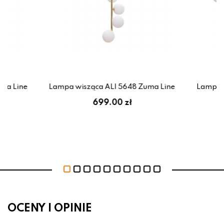
uma Line
Lampa wisząca ALI 5648 Zuma Line
Lampa s
699.00 zł
OCENY I OPINIE