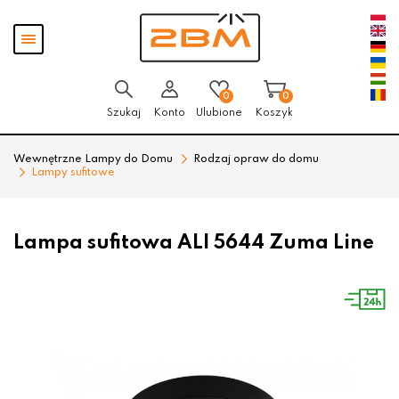
Przejdź
Przejdź
Pokaż
do menu
do
menu
głównego
menu
w
stopce
0
0
Szukaj
Konto
Ulubione
Koszyk
Wewnętrzne Lampy do Domu
Rodzaj opraw do domu
Lampy sufitowe
Lampa sufitowa ALI 5644 Zuma Line