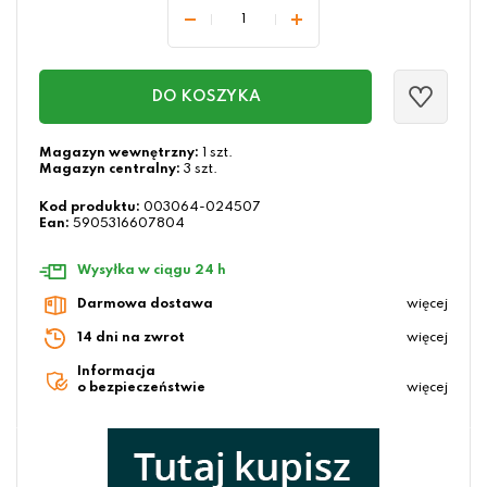
DO KOSZYKA
Magazyn wewnętrzny:
1 szt.
Magazyn centralny:
3 szt.
Kod produktu:
003064-024507
Ean:
5905316607804
Wysyłka w ciągu 24 h
Darmowa dostawa
więcej
14 dni na zwrot
więcej
Informacja
o bezpieczeństwie
więcej