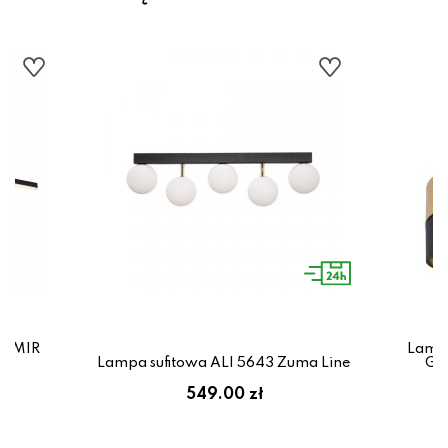
DEMIR
Lampa
Lampa sufitowa ALI 5643 Zuma Line
GO
ł
549.00 zł