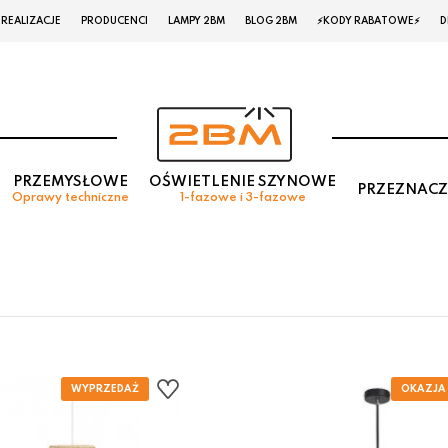
REALIZACJE
PRODUCENCI
LAMPY 2BM
BLOG 2BM
⚡KODY RABATOWE⚡
D
PRZEMYSŁOWE
OŚWIETLENIE SZYNOWE
PRZEZNACZ
Oprawy techniczne
1-fazowe i 3-fazowe