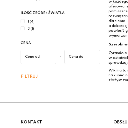
w każdego 
oferowane 
pomieszcze
ILOŚĆ ŹRÓDEŁ ŚWIATŁA
rozwiązani
dla siebie
1 (4)
a dekoracj
3 (1)
powiesić g
wymarzony
CENA
Szeroki w
Żyrandole 
-
w ostatnic
sprawdzą si
Wiklina to
na kupno n
FILTRUJ
złożysz za
KONTAKT
OBSŁU