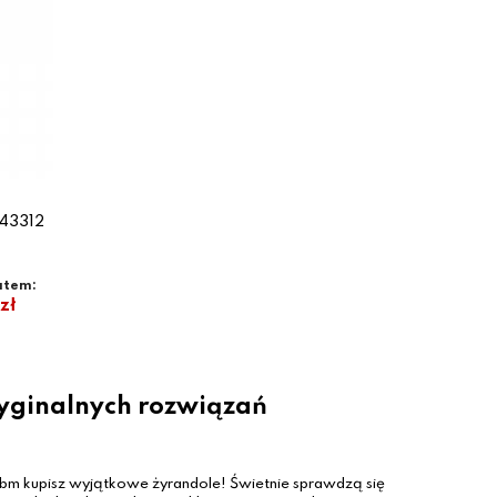
43312
atem:
zł
ryginalnych rozwiązań
2bm kupisz wyjątkowe żyrandole! Świetnie sprawdzą się