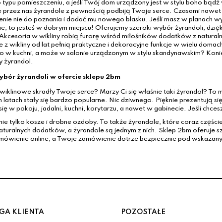
typu pomieszczeniu, a jeśli Twój dom urządzony jest w stylu boho bądź w 
przez nas żyrandole z pewnością podbiją Twoje serce. Czasami nawet 
nie nie do poznania i dodać mu nowego blasku. Jeśli masz w planach wy
e, to jesteś w dobrym miejscu! Oferujemy szeroki wybór żyrandoli, dzię
. Akcesoria w wikliny robią furorę wśród miłośników dodatków z natural
e z wikliny od lat pełnią praktyczne i dekoracyjne funkcje w wielu domac
o w kuchni, a może w salonie urządzonym w stylu skandynawskim? Koniec
 żyrandol.
ybór żyrandoli w ofercie sklepu 2bm
wiklinowe skradły Twoje serce? Marzy Ci się właśnie taki żyrandol? To 
h latach stały się bardzo popularne. Nic dziwnego. Pięknie prezentują si
ę w pokoju, jadalni, kuchni, korytarzu, a nawet w gabinecie. Jeśli chces
 nie tylko kosze i drobne ozdoby. To także żyrandole, które coraz częśc
aturalnych dodatków, a żyrandole są jednym z nich. Sklep 2bm oferuje sz
mówienie online, a Twoje zamówienie dotrze bezpiecznie pod wskazany 
GA KLIENTA
POZOSTAŁE