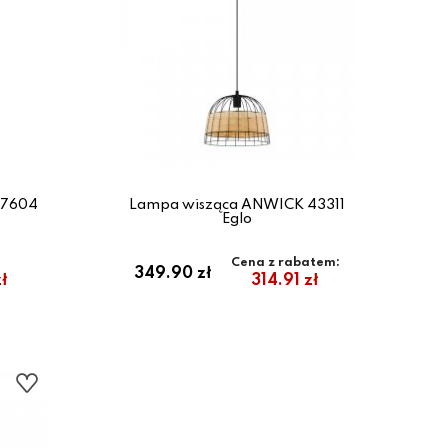
 7604
Lampa wisząca ANWICK 43311
Eglo
Cena z rabatem:
349.90 zł
ł
314.91 zł