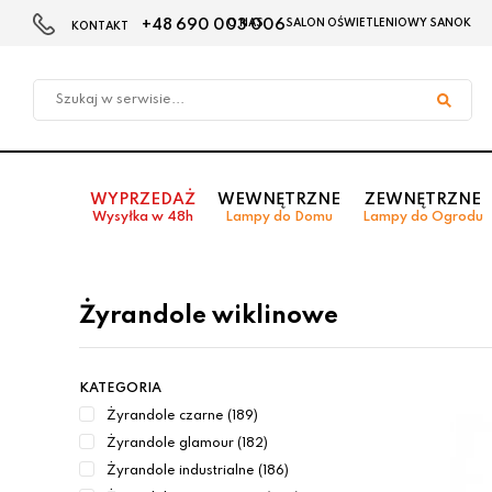
+48 690 003 006
O NAS
SALON OŚWIETLENIOWY SANOK
KONTAKT
Przejdź
Przejdź do
Przejdź
do menu
aktualności
do
głównego
menu
w
stopce
WYPRZEDAŻ
WEWNĘTRZNE
ZEWNĘTRZNE
Wysyłka w 48h
Lampy do Domu
Lampy do Ogrodu
Żyrandole wiklinowe
KATEGORIA
Żyrandole czarne (189)
Żyrandole glamour (182)
Żyrandole industrialne (186)