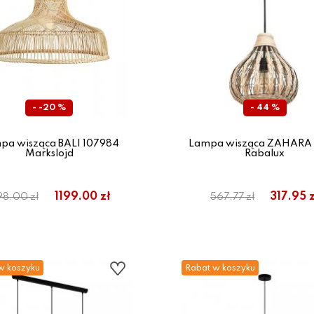
- -20 %
- 44 %
pa wisząca BALI 107984
Lampa wisząca ZAHARA
Markslojd
Rabalux
1199.00 zł
317.95 z
8.00 zł
567.77 zł
w koszyku
Rabat w koszyku