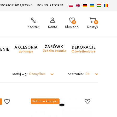
EKORACJE ŚWIĄTECZNE
KONFIGURATOR 3D
0
0
Kontakt
Konto
Ulubione
Koszyk
ŻARÓWKI
AKCESORIA
DEKORACJE
ENIE
Źródła światła
do lampy
Oświetleniowe
Domyślne
24
sortuj wg:
na stronie:
Rabat w koszyku