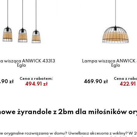
a wisząca ANWICK 43313
Lampa wisząca ANWICK 
Eglo
Eglo
Cena z rabatem:
Cena z rab
.90 zł
469.90 zł
494.91 zł
422.91 
nowe żyrandole z 2bm dla miłośników o
ie oryginalne rozwiązania w domu? Uwielbiasz akcesoria z wikliny? W 