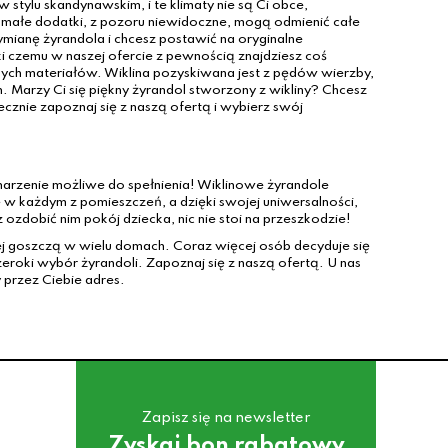
stylu skandynawskim, i te klimaty nie są Ci obce,
małe dodatki, z pozoru niewidoczne, mogą odmienić całe
mianę żyrandola i chcesz postawić na oryginalne
ki czemu w naszej ofercie z pewnością znajdziesz coś
nych materiałów. Wiklina pozyskiwana jest z pędów wierzby,
h. Marzy Ci się piękny żyrandol stworzony z wikliny? Chcesz
znie zapoznaj się z naszą ofertą i wybierz swój
marzenie możliwe do spełnienia! Wiklinowe żyrandole
ę w każdym z pomieszczeń, a dzięki swojej uniwersalności,
z ozdobić nim pokój dziecka, nic nie stoi na przeszkodzie!
iej goszczą w wielu domach. Coraz więcej osób decyduje się
eroki wybór żyrandoli. Zapoznaj się z naszą ofertą. U nas
przez Ciebie adres.
Zapisz się na newsletter
Zyskaj bon rabatowy