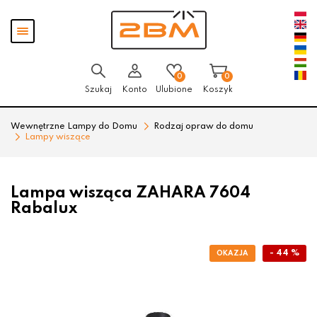
Przejdź
Przejdź
Pokaż
do menu
do
menu
głównego
menu
w
stopce
0
0
Szukaj
Konto
Ulubione
Koszyk
Wewnętrzne Lampy do Domu
Rodzaj opraw do domu
Lampy wiszące
Lampa wisząca ZAHARA 7604
Rabalux
- 44 %