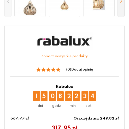
Zobacz wszystkie produkty
(0)
Dodaj opinię
Rabalux
1
5
0
8
2
2
3
4
567.77 zł
Oszczędzasz 249.82 zł
317.95
zł