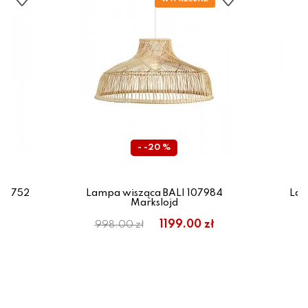
- -20 %
 39752
Lampa wisząca BALI 107984
Lam
Markslojd
1199.00 zł
998.00 zł