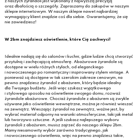
z naszych żyrandoli jest wykonany z najwyższą precyzją
oraz dbałością o szczegóły. Zapraszamy do zakupów w naszym
sklepie internetowym. W naszym sklepie nawet najbardziej
wymagający klient znajdzie coś dla siebie. Gwarantujemy, że się
nie zawiedziesz!
W 2bm znajdziesz oświetlenie, które Cię zachwyci!
Idealnie nadają się do salonów i kuchni, gdzie ludzie chcą stworzyć
przytulną i zachęcającą atmosferę. Abażurowe żyrandole są
dostępne w wielu różnych stylach, od eleganckiego
i nowoczesnego po romantyczny i inspirowany stylem vintage. A
ponieważ są dostępne w tak szerokim zakresie cenowym, na
pewno znajdziesz żyrandol z abażurem, który będzie idealny
dla Twojego budżetu. Jeśli więc szukasz wyjątkowego
i stylowego sposobu na oświetlenie swojego domu, rozważ
żyrandole abażurowe. Chociaż żyrandole z abażurem są zwykle
używane jako oświetlenie wewnętrzne, można je również wieszać
na zewnątrz. Wieszając żyrandol na zewnątrz, ważne jest, by
wybrać materiał odporny na warunki atmosferyczne, taki jak metal
lub tworzywo sztuczne. A jeśli szukasz najlepszego wyboru
żyrandoli z abażurem, musisz zajrzeć do naszego sklepu 2bm.
Mamy niesamowity wybór zarówno tradycyjnego, jak
i nowoczesnego oświetlenia, więc na pewno znajdziesz takie,