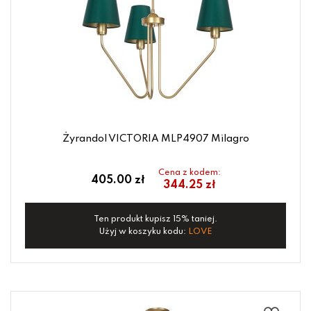
Żyrandol VICTORIA MLP4907 Milagro
Cena z kodem:
405.00 zł
344.25 zł
Ten produkt kupisz 15% taniej.
Użyj w koszyku kodu:
LOVE