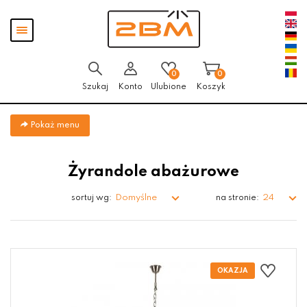
Przejdź
Przejdź do
Przejdź
Pokaż
do menu
aktualności
do
menu
głównego
menu
w
stopce
0
0
Szukaj
Konto
Ulubione
Koszyk
Pokaż menu
Żyrandole abażurowe
Domyślne
24
sortuj wg:
na stronie: