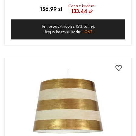
Cena z kodem:
156.99 zł
133.44 zł
Ten produkt kupisz 15% taniej.
Użyj w koszyku kodu:
LOVE