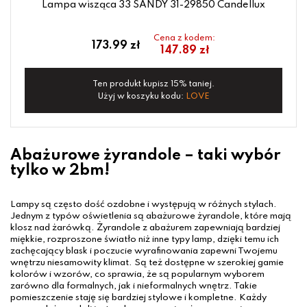
Lampa wisząca 33 SANDY 31-29850 Candellux
Cena z kodem:
173.99 zł
147.89 zł
Ten produkt kupisz 15% taniej.
Użyj w koszyku kodu:
LOVE
Abażurowe żyrandole – taki wybór
tylko w 2bm!
Lampy są często dość ozdobne i występują w różnych stylach.
Jednym z typów oświetlenia są abażurowe żyrandole, które mają
klosz nad żarówką. Żyrandole z abażurem zapewniają bardziej
miękkie, rozproszone światło niż inne typy lamp, dzięki temu ich
zachęcający blask i poczucie wyrafinowania zapewni Twojemu
wnętrzu niesamowity klimat. Są też dostępne w szerokiej gamie
kolorów i wzorów, co sprawia, że są popularnym wyborem
zarówno dla formalnych, jak i nieformalnych wnętrz. Takie
pomieszczenie staję się bardziej stylowe i kompletne. Każdy