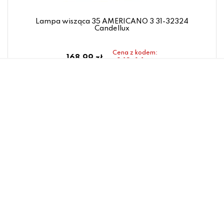
Lampa wisząca 35 AMERICANO 3 31-32324
Candellux
Cena z kodem:
168.99 zł
143.64 zł
Ten produkt kupisz 15% taniej.
Użyj w koszyku kodu:
LOVE