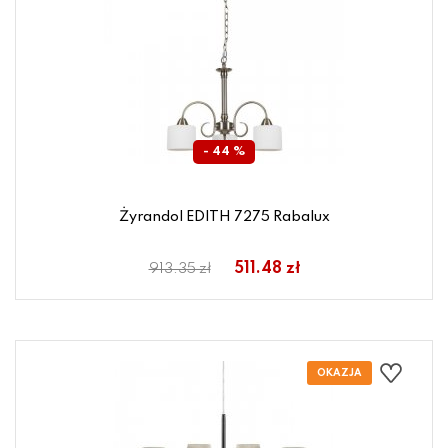
- 44 %
Żyrandol EDITH 7275 Rabalux
511.48 zł
913.35 zł