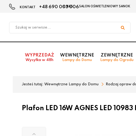
+48 690 003 006
O NAS
SALON OŚWIETLENIOWY SANOK
KONTAKT
Przejdź
Przejdź
do menu
do
głównego
menu
w
stopce
WYPRZEDAŻ
WEWNĘTRZNE
ZEWNĘTRZNE
Wysyłka w 48h
Lampy do Domu
Lampy do Ogrodu
Jesteś tutaj:
Wewnętrzne Lampy do Domu
Rodzaj opraw d
Plafon LED 16W AGNES LED 10983