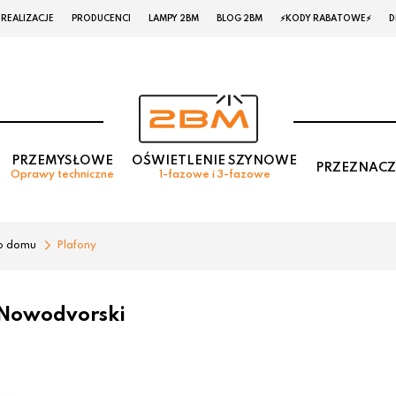
REALIZACJE
PRODUCENCI
LAMPY 2BM
BLOG 2BM
⚡KODY RABATOWE⚡
D
PRZEMYSŁOWE
OŚWIETLENIE SZYNOWE
PRZEZNACZ
Oprawy techniczne
1-fazowe i 3-fazowe
o domu
Plafony
 Nowodvorski