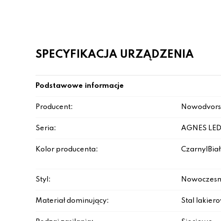
SPECYFIKACJA URZĄDZENIA
Podstawowe informacje
Producent:
Nowodvors
Seria:
AGNES LE
Kolor producenta:
Czarny|Biał
Styl:
Nowoczesn
Materiał dominujący:
Stal lakie