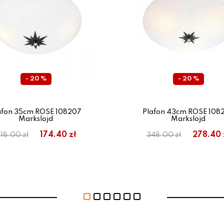
- 20 %
- 20 %
afon 35cm ROSE 108207
Plafon 43cm ROSE 108
Markslojd
Markslojd
174.40 zł
278.40 
18.00 zł
348.00 zł