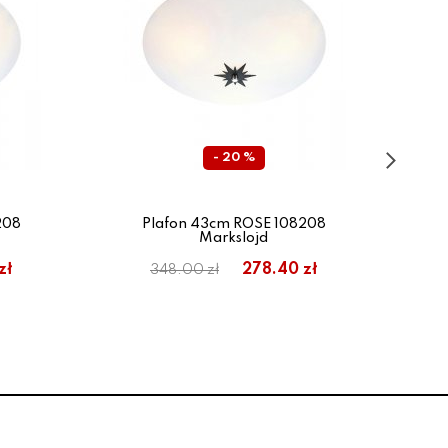
- 20 %
208
Plafon 43cm ROSE 108208
Markslojd
Pl
zł
278.40 zł
348.00 zł