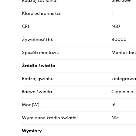
Rodzaj zasilania:
Sieciowe
Klasa ochronności:
I
CRI:
>80
Żywotność (h):
40000
Sposób montażu:
Montaż be
Źródło światła
Rodzaj gwintu:
zintegrowa
Barwa światła:
Ciepła biel
Moc (W):
16
Wymienne źródło światła:
Nie
Wymiary