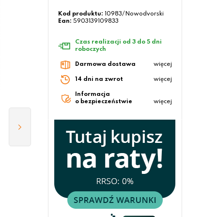
Kod produktu:
10983/Nowodvorski
Ean:
5903139109833
Czas realizacji od 3 do 5 dni
roboczych
Darmowa dostawa
więcej
14 dni na zwrot
więcej
Informacja
o bezpieczeństwie
więcej