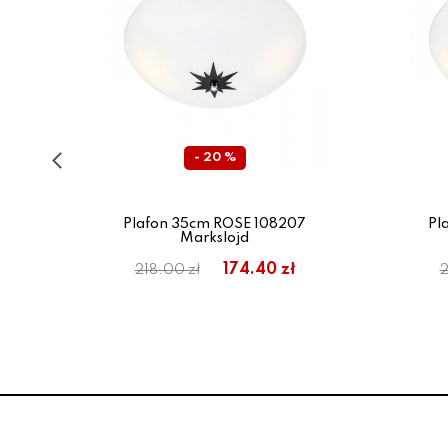
- 20 %
9-24
Plafon 35cm ROSE 108207
Pl
Markslojd
174.40 zł
218.00 zł
2