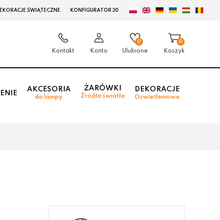
EKORACJE ŚWIĄTECZNE
KONFIGURATOR 3D
0
0
Kontakt
Konto
Ulubione
Koszyk
ŻARÓWKI
AKCESORIA
DEKORACJE
ENIE
Źródła światła
do lampy
Oświetleniowe