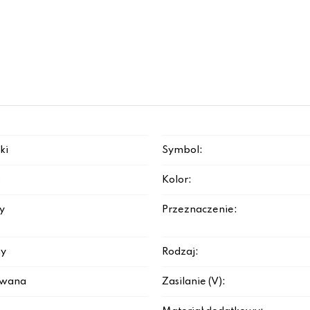
ki
Symbol:
D
Kolor:
y
Przeznaczenie:
y
Rodzaj:
rowana
Zasilanie (V):