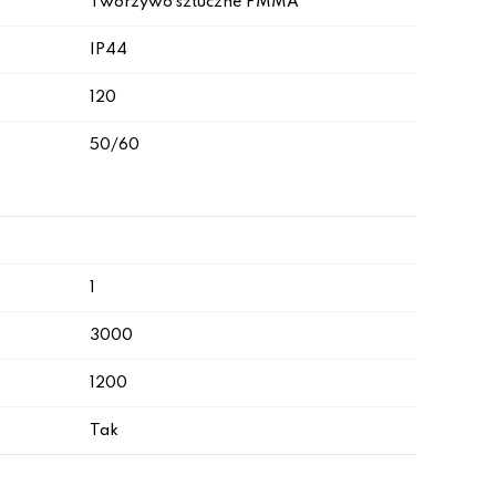
Tworzywo sztuczne PMMA
IP44
120
50/60
1
3000
1200
Tak