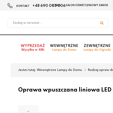
+48 690 003 006
O NAS
SALON OŚWIETLENIOWY SANOK
KONTAKT
Przejdź
Przejdź
do menu
do
głównego
menu
w
stopce
WYPRZEDAŻ
WEWNĘTRZNE
ZEWNĘTRZNE
Wysyłka w 48h
Lampy do Domu
Lampy do Ogrodu
Jesteś tutaj:
Wewnętrzne Lampy do Domu
Rodzaj opraw d
Oprawa wpuszczana liniowa LED