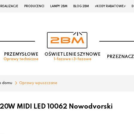
REALIZACJE
PRODUCENCI
LAMPY 2BM
BLOG 2BM
⚡KODY RABATOWE⚡
D
PRZEMYSŁOWE
OŚWIETLENIE SZYNOWE
PRZEZNACZ
Oprawy techniczne
1-fazowe i 3-fazowe
o domu
Oprawy wpuszczane
 20W MIDI LED 10062 Nowodvorski