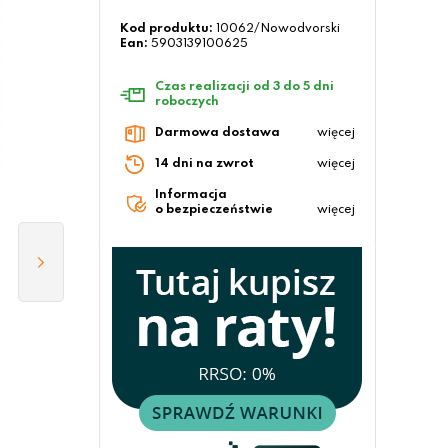
Kod produktu:
10062/Nowodvorski
Ean:
5903139100625
Czas realizacji od 3 do 5 dni
roboczych
Darmowa dostawa
więcej
14 dni na zwrot
więcej
Informacja
o bezpieczeństwie
więcej