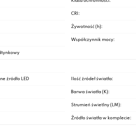
Klasa ochronności:
CRI:
Żywotność (h):
Współczynnik mocy:
dtynkowy
ne źródło LED
Ilość źródeł światła:
Barwa światła (K):
Strumień świetlny (LM):
Źródło światła w komplecie: