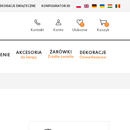
EKORACJE ŚWIĄTECZNE
KONFIGURATOR 3D
0
0
Kontakt
Konto
Ulubione
Koszyk
ŻARÓWKI
AKCESORIA
DEKORACJE
ENIE
Źródła światła
do lampy
Oświetleniowe