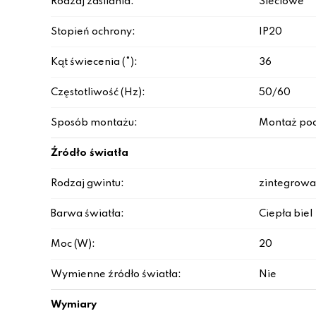
Rodzaj zasilania:
Sieciowe
Stopień ochrony:
IP20
Kąt świecenia (°):
36
Częstotliwość (Hz):
50/60
Sposób montażu:
Montaż po
Źródło światła
Rodzaj gwintu:
zintegrowa
Barwa światła:
Ciepła biel
Moc (W):
20
Wymienne źródło światła:
Nie
Wymiary