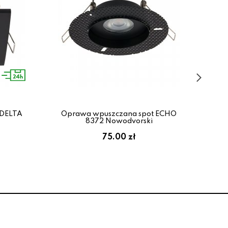
 DELTA
Oprawa wpuszczana spot ECHO
8372 Nowodvorski
F
75.00 zł