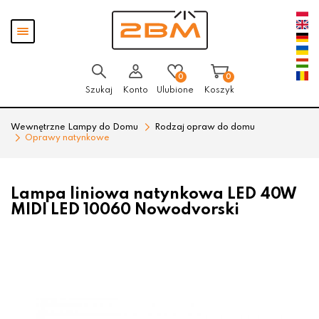
Przejdź
Przejdź
Pokaż
do menu
do
menu
głównego
menu
w
stopce
0
0
Szukaj
Konto
Ulubione
Koszyk
Wewnętrzne Lampy do Domu
Rodzaj opraw do domu
Oprawy natynkowe
Lampa liniowa natynkowa LED 40W
MIDI LED 10060 Nowodvorski