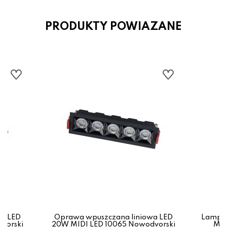
PRODUKTY POWIAZANE
wa LED
Oprawa wpuszczana liniowa LED
Lampa 
vorski
20W MIDI LED 10065 Nowodvorski
MID