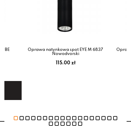
TIUBE
Oprawa natynkowa spot EYE M 6837
Oprawa
x
Nowodvorski
em:
115.00 zł
ł
ej.
E