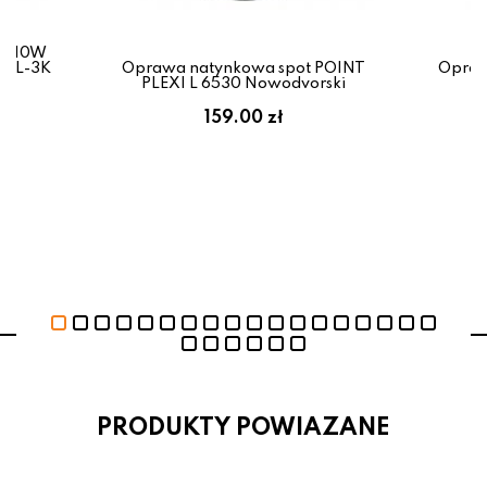
ED 10W
-BL-3K
Oprawa natynkowa spot POINT
Opraw
PLEXI L 6530 Nowodvorski
159.00 zł
PRODUKTY POWIAZANE