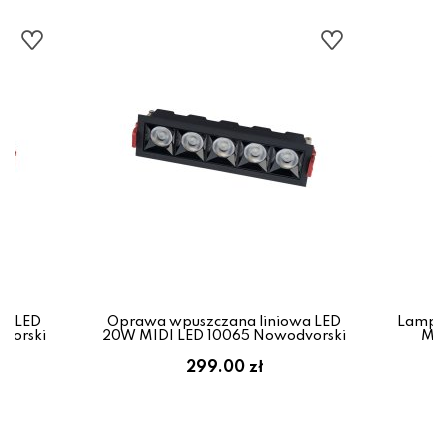
wa LED
Oprawa wpuszczana liniowa LED
Lampa 
vorski
20W MIDI LED 10065 Nowodvorski
MID
299.00 zł