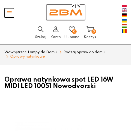
Przejdź
Przejdź
Pokaż
do menu
do
menu
głównego
menu
w
stopce
0
0
Szukaj
Konto
Ulubione
Koszyk
Wewnętrzne Lampy do Domu
Rodzaj opraw do domu
Oprawy natynkowe
Oprawa natynkowa spot LED 16W
MIDI LED 10051 Nowodvorski