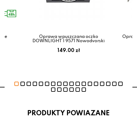
rge
Oprawa wpuszczana oczko
Opraw
x
DOWNLIGHT I 9571 Nowodvorski
ł
149.00 zł
PRODUKTY POWIAZANE