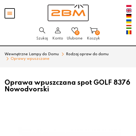
Przejdź
Przejdź
Pokaż
do menu
do
menu
głównego
menu
w
stopce
0
0
Szukaj
Konto
Ulubione
Koszyk
Wewnętrzne Lampy do Domu
Rodzaj opraw do domu
Oprawy wpuszczane
Oprawa wpuszczana spot GOLF 8376
Nowodvorski