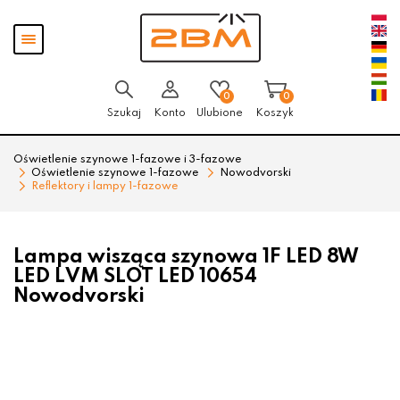
Przejdź
Przejdź
Pokaż
do menu
do
menu
głównego
menu
w
stopce
0
0
Szukaj
Konto
Ulubione
Koszyk
Oświetlenie szynowe 1-fazowe i 3-fazowe
Oświetlenie szynowe 1-fazowe
Nowodvorski
Reflektory i lampy 1-fazowe
Lampa wisząca szynowa 1F LED 8W
LED LVM SLOT LED 10654
Nowodvorski