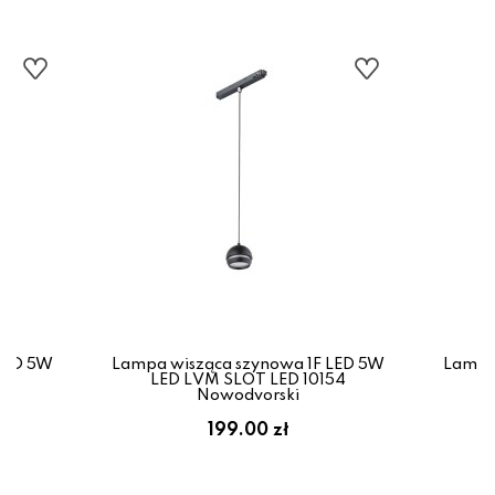
LED 5W
Lampa wisząca szynowa 1F LED 5W
Lampa
53
LED LVM SLOT LED 10154
L
Nowodvorski
199.00 zł