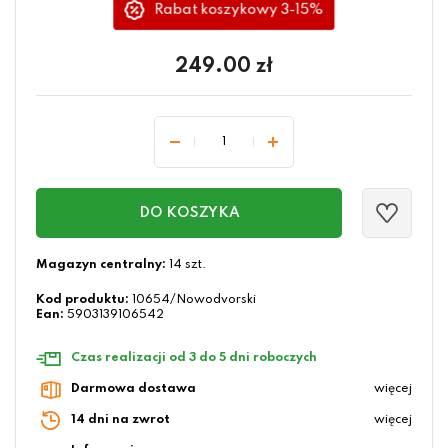
Rabat koszykowy 3-15%
249.00
zł
DO KOSZYKA
Magazyn centralny:
14 szt.
Kod produktu:
10654/Nowodvorski
Ean:
5903139106542
Czas realizacji od 3 do 5 dni roboczych
Darmowa dostawa
więcej
14 dni na zwrot
więcej