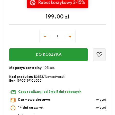
Rabat koszykowy 3-15%
199.00
zł
DO KOSZYKA
Magazyn centralny:
105 szt.
Kod produktu:
10653/Nowodvorski
Ean:
5903139106535
Czas realizacji od 3 do 5 dni roboczych
Darmowa dostawa
więcej
14 dni na zwrot
więcej