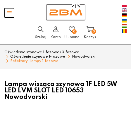
Przejdź
Przejdź
Pokaż
do menu
do
menu
głównego
menu
w
stopce
0
0
Szukaj
Konto
Ulubione
Koszyk
Oświetlenie szynowe 1-fazowe i 3-fazowe
Oświetlenie szynowe 1-fazowe
Nowodvorski
Reflektory i lampy 1-fazowe
Lampa wisząca szynowa 1F LED 5W
LED LVM SLOT LED 10653
Nowodvorski