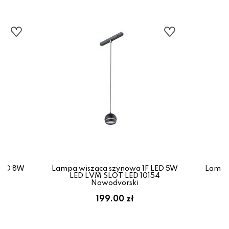
LED 8W
Lampa wisząca szynowa 1F LED 5W
Lampa
54
LED LVM SLOT LED 10154
L
Nowodvorski
199.00 zł