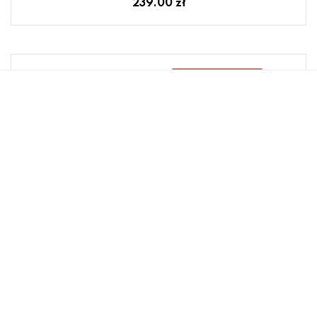
239.00 zł
Lampa reflektor spot szynowy LED 9W z regulacją
PROFILE ZOOM LED 7624 Nowodvorski
239.00 zł