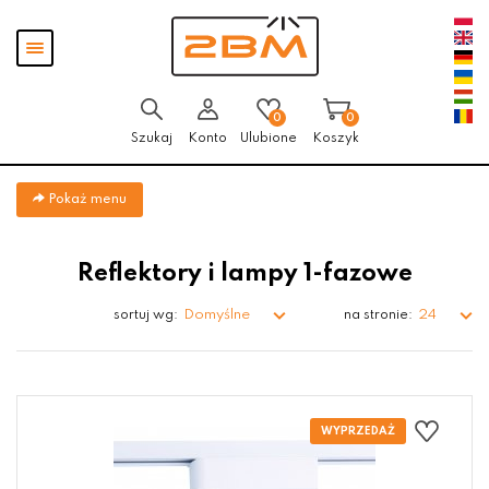
Przejdź
Przejdź do
Przejdź
Pokaż
do menu
aktualności
do
menu
głównego
menu
w
stopce
0
0
Szukaj
Konto
Ulubione
Koszyk
Pokaż menu
Reflektory i lampy 1-fazowe
Domyślne
24
sortuj wg:
na stronie: