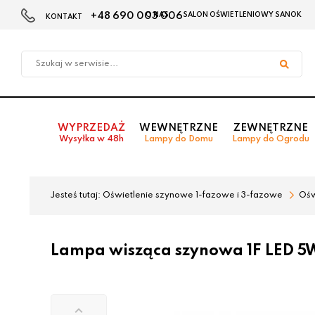
+48 690 003 006
O NAS
SALON OŚWIETLENIOWY SANOK
KONTAKT
Przejdź
Przejdź
do menu
do
głównego
menu
w
stopce
WYPRZEDAŻ
WEWNĘTRZNE
ZEWNĘTRZNE
Wysyłka w 48h
Lampy do Domu
Lampy do Ogrodu
Jesteś tutaj:
Oświetlenie szynowe 1-fazowe i 3-fazowe
Ośw
Lampa wisząca szynowa 1F LED 5