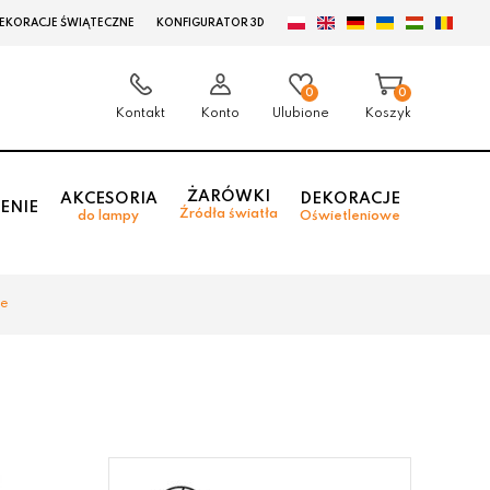
EKORACJE ŚWIĄTECZNE
KONFIGURATOR 3D
0
0
Kontakt
Konto
Ulubione
Koszyk
ŻARÓWKI
AKCESORIA
DEKORACJE
ENIE
Źródła światła
do lampy
Oświetleniowe
we