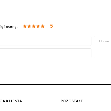
5
ię i ocenę:
GA KLIENTA
POZOSTAŁE