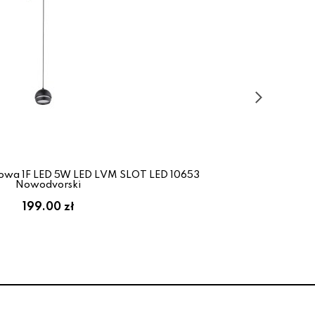
owa 1F LED 5W LED LVM SLOT LED 10653
L
Nowodvorski
199.00 zł