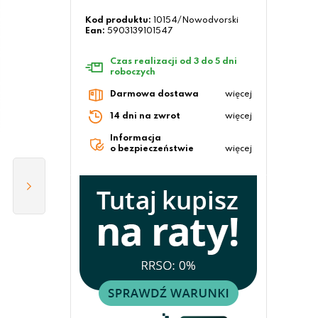
Kod produktu:
10154/Nowodvorski
Ean:
5903139101547
Czas realizacji od 3 do 5 dni
roboczych
Darmowa dostawa
więcej
14 dni na zwrot
więcej
Informacja
o bezpieczeństwie
więcej