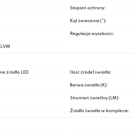
Stopień ochrony:
Kąt świecenia (°):
Regulacja wysokości:
u LVM
ne źródło LED
Ilość źródeł światła:
Barwa światła (K):
Strumień świetlny (LM):
Źródło światła w komplecie: