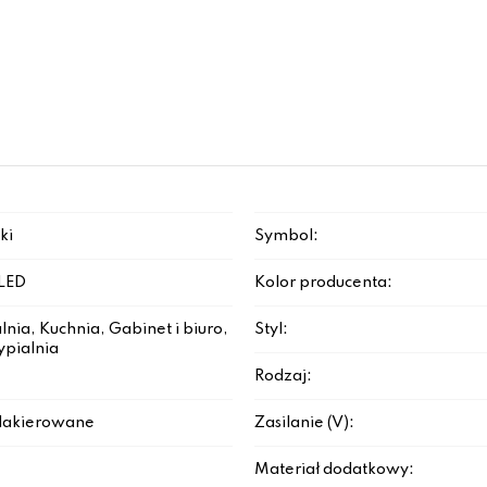
ki
Symbol:
LED
Kolor producenta:
lnia, Kuchnia, Gabinet i biuro,
Styl:
ypialnia
Rodzaj:
lakierowane
Zasilanie (V):
Materiał dodatkowy: