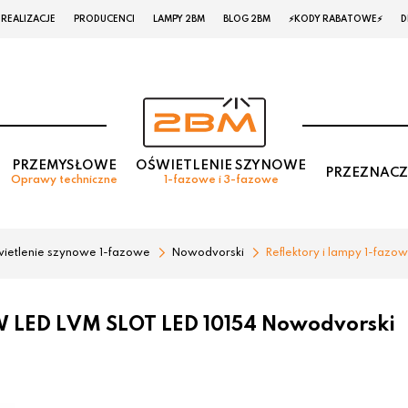
REALIZACJE
PRODUCENCI
LAMPY 2BM
BLOG 2BM
⚡KODY RABATOWE⚡
D
PRZEMYSŁOWE
OŚWIETLENIE SZYNOWE
PRZEZNACZ
Oprawy techniczne
1-fazowe i 3-fazowe
ietlenie szynowe 1-fazowe
Nowodvorski
Reflektory i lampy 1-fazo
W LED LVM SLOT LED 10154 Nowodvorski