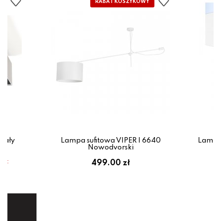
iały
Lampa sufitowa VIPER I 6640
Lampa
Nowodvorski
em:
499.00 zł
ł
ej.
E