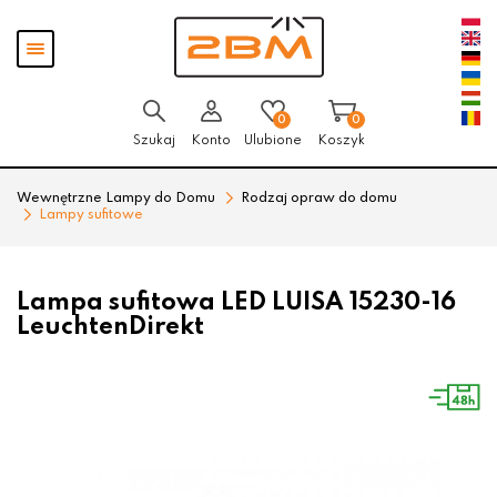
Przejdź
Przejdź
Pokaż
do menu
do
menu
głównego
menu
w
stopce
0
0
Szukaj
Konto
Ulubione
Koszyk
Wewnętrzne Lampy do Domu
Rodzaj opraw do domu
Lampy sufitowe
Lampa sufitowa LED LUISA 15230-16
LeuchtenDirekt