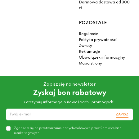
Darmowa dostawa od 300
zł
POZOSTAŁE
Regulamin
Polityka prywatności
Zwroty
Reklamacje
Obowiązek informacyjny
Mapa strony
Zapisz się na newsletter
Zyskaj bon rabatowy
i otrzymuj informacje o nowościach i promocjach!
ZAPISZ
Zgadzam się na przetwarzanie danych osobowych przez 2bm w celach
marketingowych.