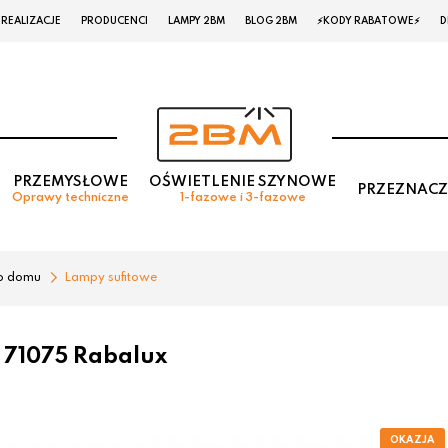
REALIZACJE
PRODUCENCI
LAMPY 2BM
BLOG 2BM
⚡KODY RABATOWE⚡
D
PRZEMYSŁOWE
OŚWIETLENIE SZYNOWE
PRZEZNACZ
Oprawy techniczne
1-fazowe i 3-fazowe
o domu
Lampy sufitowe
 71075 Rabalux