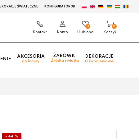
EKORACJE ŚWIĄTECZNE
KONFIGURATOR 3D
0
0
Kontakt
Konto
Ulubione
Koszyk
ŻARÓWKI
AKCESORIA
DEKORACJE
ENIE
Źródła światła
do lampy
Oświetleniowe
- 44 %