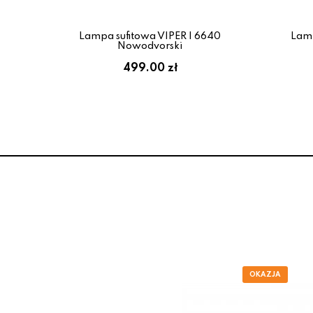
ły
Lampa sufitowa VIPER I 6640
Lam
Nowodvorski
:
499.00 zł