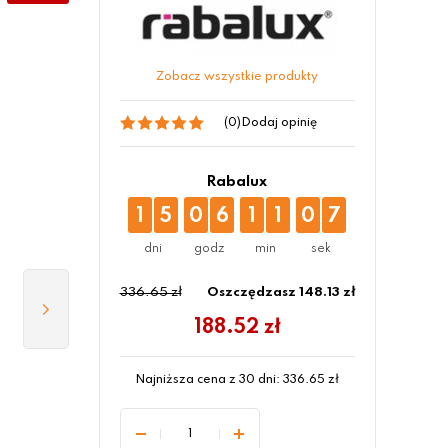
Zobacz wszystkie produkty
(0)
Dodaj opinię
Rabalux
1
5
0
6
1
1
0
6
336.65 zł
Oszczędzasz 148.13 zł
188.52
zł
Najniższa cena z 30 dni:
336.65
zł