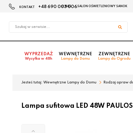
+48 690 003 006
O NAS
SALON OŚWIETLENIOWY SANOK
KONTAKT
Przejdź
Przejdź
do menu
do
głównego
menu
w
stopce
WYPRZEDAŻ
WEWNĘTRZNE
ZEWNĘTRZNE
Wysyłka w 48h
Lampy do Domu
Lampy do Ogrodu
Jesteś tutaj:
Wewnętrzne Lampy do Domu
Rodzaj opraw d
Lampa sufitowa LED 48W PAULOS