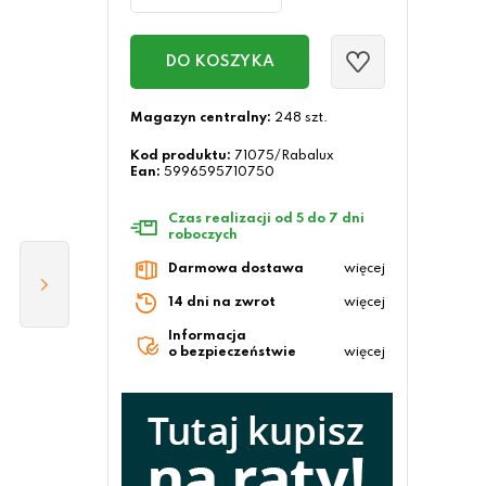
DO KOSZYKA
Magazyn centralny:
248 szt.
Kod produktu:
71075/Rabalux
Ean:
5996595710750
Czas realizacji od 5 do 7 dni
roboczych
Darmowa dostawa
więcej
14 dni na zwrot
więcej
Informacja
o bezpieczeństwie
więcej