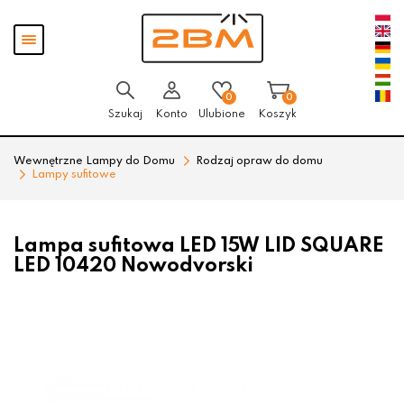
Przejdź
Przejdź
Pokaż
do menu
do
menu
głównego
menu
w
stopce
0
0
Szukaj
Konto
Ulubione
Koszyk
Wewnętrzne Lampy do Domu
Rodzaj opraw do domu
Lampy sufitowe
Lampa sufitowa LED 15W LID SQUARE
LED 10420 Nowodvorski