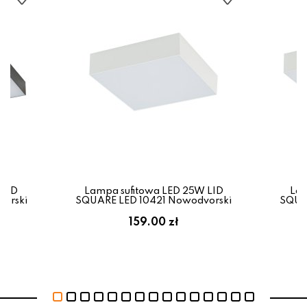
 LID
Lampa sufitowa LED 25W LID
Lam
orski
SQUARE LED 10421 Nowodvorski
SQUA
159.00 zł