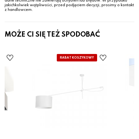
dane techniczne nie zawierają uchybień lub błędów. W przypadku
jakichkolwiek wątpliwości, przed podjęciem decyzji, prosimy o kontakt
z handlowcem.
MOŻE CI SIĘ TEŻ SPODOBAĆ