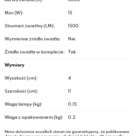
Barwa światła (K):
3000
Moc (W):
15
Strumień świetlny (LM):
1500
Wymienne źródło światła:
Nie
Źródło światła w komplecie:
Tak
Wymiary
Wysokość (cm):
4
Szerokość (cm):
11
Waga lampy (kg):
0.15
Waga z opakowaniem (kg):
0.2
Mimo dołożenia wszelkich starań nie gwarantujemy, że publikowane