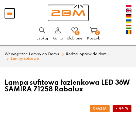
Przejdź
Przejdź
Pokaż
do menu
do
menu
głównego
menu
w
stopce
0
0
Szukaj
Konto
Ulubione
Koszyk
Wewnętrzne Lampy do Domu
Rodzaj opraw do domu
Lampy sufitowe
Lampa sufitowa łazienkowa LED 36W
SAMIRA 71258 Rabalux
- 44 %