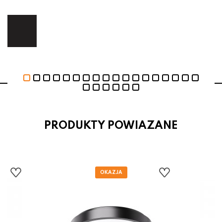
ej.
E
PRODUKTY POWIAZANE