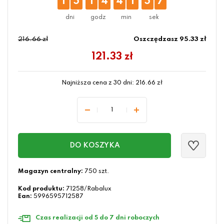
1
5
1
4
4
1
5
6
216.66 zł
Oszczędzasz 95.33 zł
121.33
zł
Najniższa cena z 30 dni:
216.66
zł
DO KOSZYKA
Magazyn centralny:
750 szt.
Kod produktu:
71258/Rabalux
Ean:
5996595712587
Czas realizacji od 5 do 7 dni roboczych