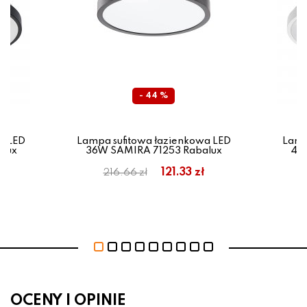
- 44 %
a LED
Lampa sufitowa łazienkowa LED
Lamp
lux
36W SAMIRA 71253 Rabalux
48
ł
121.33 zł
216.66 zł
OCENY I OPINIE