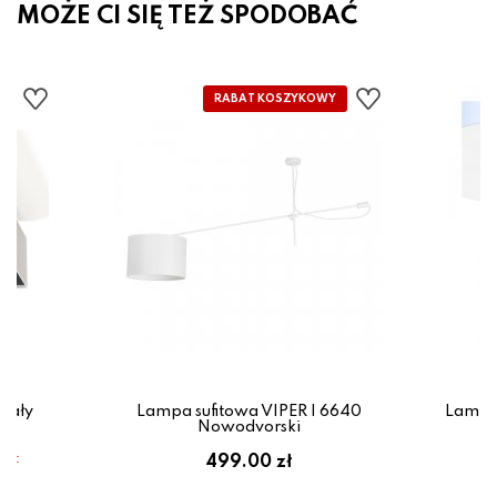
MOŻE CI SIĘ TEŻ SPODOBAĆ
iały
Lampa sufitowa VIPER I 6640
Lampa
Nowodvorski
em:
499.00 zł
ł