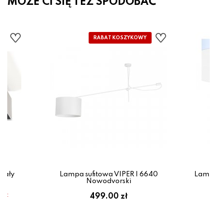
MOŻE CI SIĘ TEŻ SPODOBAĆ
iały
Lampa sufitowa VIPER I 6640
Lampa
Nowodvorski
em:
499.00 zł
ł