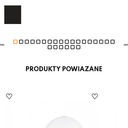
ej.
E
PRODUKTY POWIAZANE