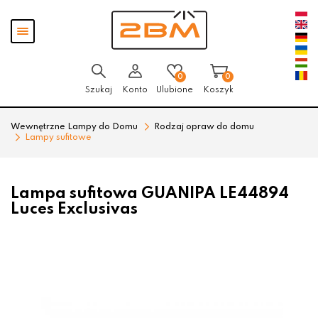
Przejdź
Przejdź
Pokaż
do menu
do
menu
głównego
menu
w
stopce
0
0
Szukaj
Konto
Ulubione
Koszyk
Wewnętrzne Lampy do Domu
Rodzaj opraw do domu
Lampy sufitowe
Lampa sufitowa GUANIPA LE44894
Luces Exclusivas