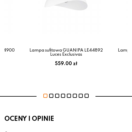
E44900
Lampa sufitowa GUANIPA LE44892
Lampa
Luces Exclusivas
559.00 zł
OCENY I OPINIE