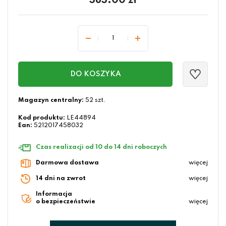
383.00
zł
DO KOSZYKA
Magazyn centralny:
52 szt.
Kod produktu:
LE44894
Ean:
5212017458032
Czas realizacji od 10 do 14 dni roboczych
Darmowa dostawa
więcej
14 dni na zwrot
więcej
Informacja
o bezpieczeństwie
więcej