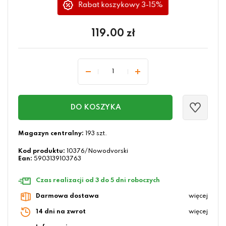
Rabat koszykowy 3-15%
119.00
zł
DO KOSZYKA
Magazyn centralny:
193 szt.
Kod produktu:
10376/Nowodvorski
Ean:
5903139103763
Czas realizacji od 3 do 5 dni roboczych
Darmowa dostawa
więcej
14 dni na zwrot
więcej