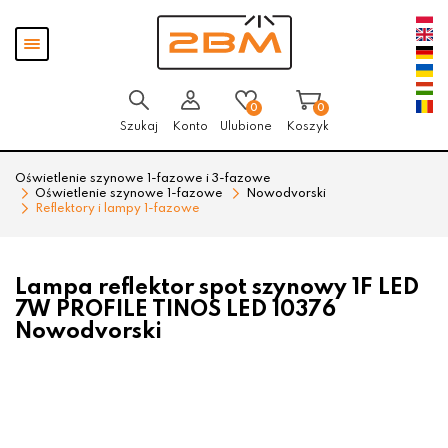
Przejdź
Przejdź
Pokaż
do menu
do
menu
głównego
menu
w
stopce
0
0
Szukaj
Konto
Ulubione
Koszyk
Oświetlenie szynowe 1-fazowe i 3-fazowe
Oświetlenie szynowe 1-fazowe
Nowodvorski
Reflektory i lampy 1-fazowe
Lampa reflektor spot szynowy 1F LED
7W PROFILE TINOS LED 10376
Nowodvorski