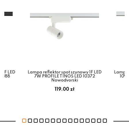
y 1F LED
Lampa reflektor spot szynowy 1F LED
Lampa r
10388
7W PROFILE TINOS LED 10372
10W 
Nowodvorski
119.00 zł