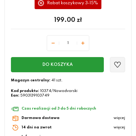
Rabat koszykowy 3-15%
199.00
zł
DO KOSZYKA
Magazyn centralny:
41 szt.
Kod produktu:
10374/Nowodvorski
Ean:
5903139103749
Czas realizacji od 3 do 5 dni roboczych
Darmowa dostawa
więcej
14 dni na zwrot
więcej