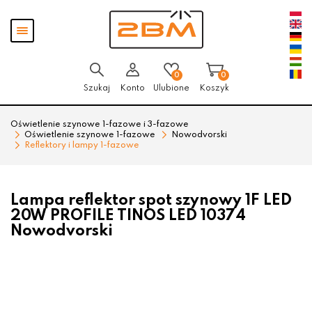
Przejdź
Przejdź
Pokaż
do menu
do
menu
głównego
menu
w
stopce
0
0
Szukaj
Konto
Ulubione
Koszyk
Oświetlenie szynowe 1-fazowe i 3-fazowe
Oświetlenie szynowe 1-fazowe
Nowodvorski
Reflektory i lampy 1-fazowe
Lampa reflektor spot szynowy 1F LED
20W PROFILE TINOS LED 10374
Nowodvorski