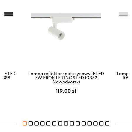
y 1F LED
Lampa reflektor spot szynowy 1F LED
Lampa r
10388
7W PROFILE TINOS LED 10372
10W 
Nowodvorski
119.00 zł