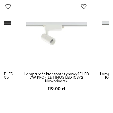
y 1F LED
Lampa reflektor spot szynowy 1F LED
Lampa r
10388
7W PROFILE TINOS LED 10372
10W 
Nowodvorski
119.00 zł