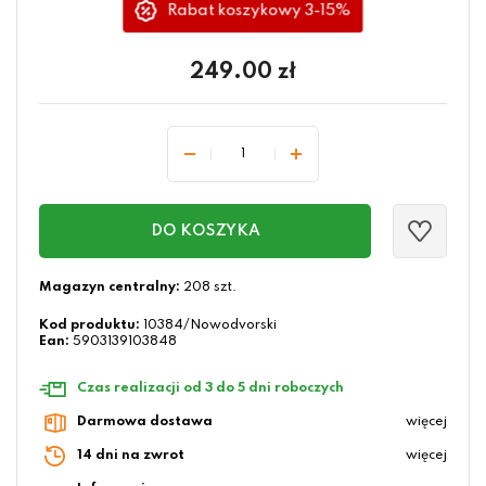
Rabat koszykowy 3-15%
249.00
zł
DO KOSZYKA
Magazyn centralny:
208 szt.
Kod produktu:
10384/Nowodvorski
Ean:
5903139103848
Czas realizacji od 3 do 5 dni roboczych
Darmowa dostawa
więcej
14 dni na zwrot
więcej