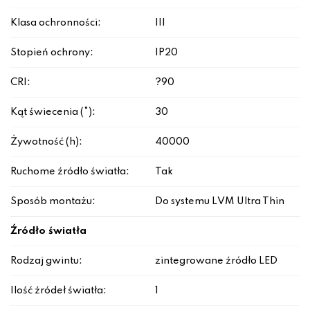
Klasa ochronności:
III
Stopień ochrony:
IP20
CRI:
?90
Kąt świecenia (°):
30
Żywotność (h):
40000
Ruchome źródło światła:
Tak
Sposób montażu:
Do systemu LVM Ultra Thin
Źródło światła
Rodzaj gwintu:
zintegrowane źródło LED
Ilość źródeł światła:
1