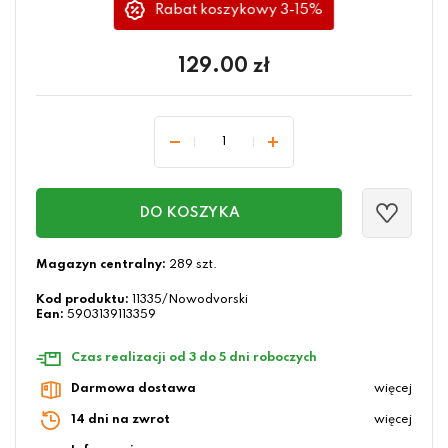
Rabat koszykowy 3-15%
129.00
zł
DO KOSZYKA
Magazyn centralny:
289 szt.
Kod produktu:
11335/Nowodvorski
Ean:
5903139113359
Czas realizacji od 3 do 5 dni roboczych
Darmowa dostawa
więcej
14 dni na zwrot
więcej