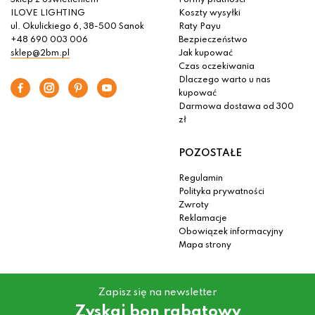
Sklep z oświetleniem
Formy płatności
ILOVE LIGHTING
Koszty wysyłki
ul. Okulickiego 6, 38-500 Sanok
Raty Payu
+48 690 003 006
Bezpieczeństwo
sklep@2bm.pl
Jak kupować
Czas oczekiwania
Dlaczego warto u nas
kupować
Darmowa dostawa od 300
zł
POZOSTAŁE
Regulamin
Polityka prywatności
Zwroty
Reklamacje
Obowiązek informacyjny
Mapa strony
Zapisz się na newsletter
Zyskaj bon rabatowy