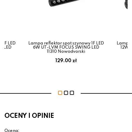
y 1F LED
Lampa reflektor spot szynowy 1F LED
Lampa r
G LED
6W UT-LVM FOCUS SWING LED
12W 
11310 Nowodvorski
129.00 zł
OCENY I OPINIE
Ocena: