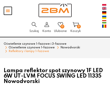
Przejdź
Przejdź
Pokaż
do menu
do
menu
głównego
menu
w
stopce
0
0
Szukaj
Konto
Ulubione
Koszyk
Oświetlenie szynowe 1-fazowe i 3-fazowe
Oświetlenie szynowe 1-fazowe
Nowodvorski
Reflektory i lampy 1-fazowe
Lampa reflektor spot szynowy 1F LED
6W UT-LVM FOCUS SWING LED 11335
Nowodvorski