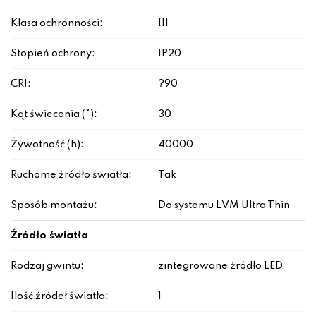
Klasa ochronności:
III
Stopień ochrony:
IP20
CRI:
?90
Kąt świecenia (°):
30
Żywotność (h):
40000
Ruchome źródło światła:
Tak
Sposób montażu:
Do systemu LVM Ultra Thin
Źródło światła
Rodzaj gwintu:
zintegrowane źródło LED
Ilość źródeł światła:
1