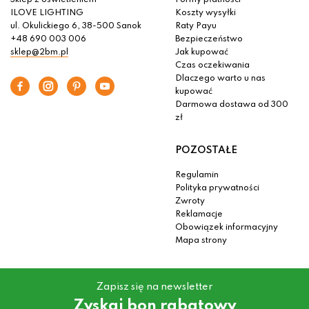
Sklep z oświetleniem
Formy płatności
ILOVE LIGHTING
Koszty wysyłki
ul. Okulickiego 6, 38-500 Sanok
Raty Payu
+48 690 003 006
Bezpieczeństwo
sklep@2bm.pl
Jak kupować
Czas oczekiwania
Dlaczego warto u nas
kupować
Darmowa dostawa od 300
zł
POZOSTAŁE
Regulamin
Polityka prywatności
Zwroty
Reklamacje
Obowiązek informacyjny
Mapa strony
Zapisz się na newsletter
Zyskaj bon rabatowy