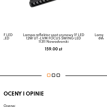
y 1F LED
Lampa reflektor spot szynowy 1F LED
Lampa r
G LED
12W UT-LVM FOCUS SWING LED
6W U
11311 Nowodvorski
159.00 zł
OCENY I OPINIE
Ocena: