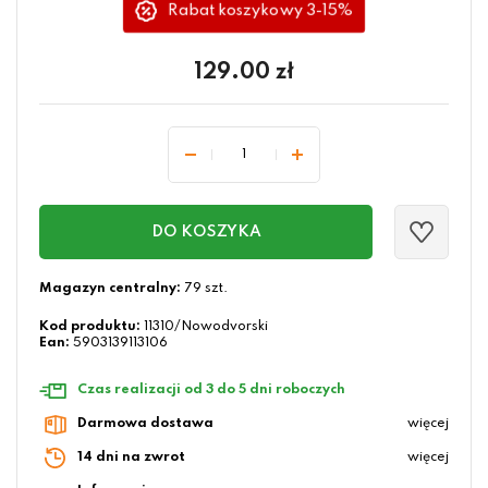
Rabat koszykowy 3-15%
129.00
zł
DO KOSZYKA
Magazyn centralny:
79 szt.
Kod produktu:
11310/Nowodvorski
Ean:
5903139113106
Czas realizacji od 3 do 5 dni roboczych
Darmowa dostawa
więcej
14 dni na zwrot
więcej