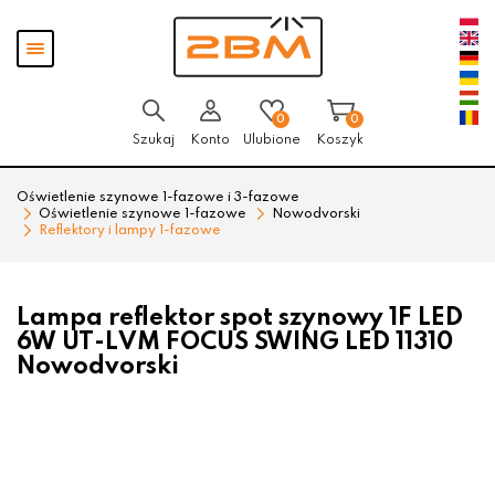
Przejdź
Przejdź
Pokaż
do menu
do
menu
głównego
menu
w
stopce
0
0
Szukaj
Konto
Ulubione
Koszyk
Oświetlenie szynowe 1-fazowe i 3-fazowe
Oświetlenie szynowe 1-fazowe
Nowodvorski
Reflektory i lampy 1-fazowe
Lampa reflektor spot szynowy 1F LED
6W UT-LVM FOCUS SWING LED 11310
Nowodvorski