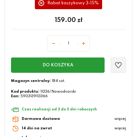
Rabat koszykowy 3-15%
159.00
zł
DO KOSZYKA
Magazyn centralny:
184 szt.
Kod produktu:
11336/Nowodvorski
Ean:
5903139113366
Czas realizacji od 3 do 5 dni roboczych
Darmowa dostawa
więcej
14 dni na zwrot
więcej