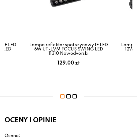
y 1F LED
Lampa reflektor spot szynowy 1F LED
Lampa r
G LED
6W UT-LVM FOCUS SWING LED
12W 
11310 Nowodvorski
129.00 zł
OCENY I OPINIE
Ocena: