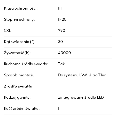
Klasa ochronności:
III
Stopień ochrony:
IP20
CRI:
?90
Kąt świecenia (°):
30
Żywotność (h):
40000
Ruchome źródło światła:
Tak
Sposób montażu:
Do systemu LVM Ultra Thin
Źródło światła
Rodzaj gwintu:
zintegrowane źródło LED
Ilość źródeł światła:
1