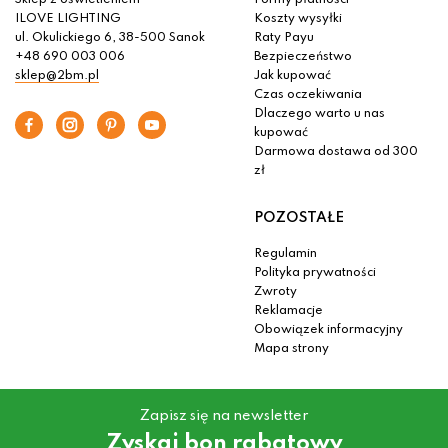
Sklep z oświetleniem
Formy płatności
ILOVE LIGHTING
Koszty wysyłki
ul. Okulickiego 6, 38-500 Sanok
Raty Payu
+48 690 003 006
Bezpieczeństwo
sklep@2bm.pl
Jak kupować
Czas oczekiwania
Dlaczego warto u nas
kupować
Darmowa dostawa od 300
zł
POZOSTAŁE
Regulamin
Polityka prywatności
Zwroty
Reklamacje
Obowiązek informacyjny
Mapa strony
Zapisz się na newsletter
Zyskaj bon rabatowy