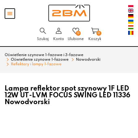
Przejdź
Przejdź
Pokaż
do menu
do
menu
głównego
menu
w
stopce
0
0
Szukaj
Konto
Ulubione
Koszyk
Oświetlenie szynowe 1-fazowe i 3-fazowe
Oświetlenie szynowe 1-fazowe
Nowodvorski
Reflektory i lampy 1-fazowe
Lampa reflektor spot szynowy 1F LED
12W UT-LVM FOCUS SWING LED 11336
Nowodvorski