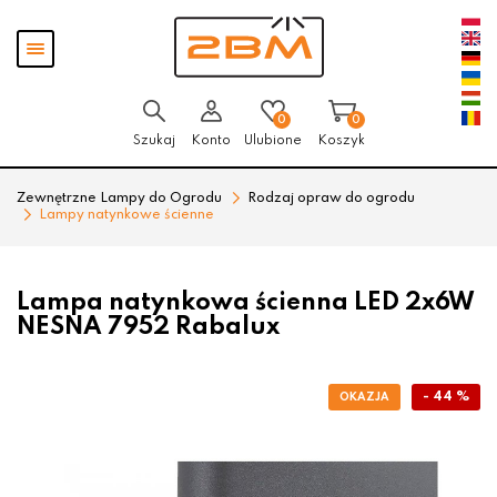
Przejdź
Przejdź
Pokaż
do menu
do
menu
głównego
menu
w
stopce
0
0
Szukaj
Konto
Ulubione
Koszyk
Zewnętrzne Lampy do Ogrodu
Rodzaj opraw do ogrodu
Lampy natynkowe ścienne
Lampa natynkowa ścienna LED 2x6W
NESNA 7952 Rabalux
- 44 %