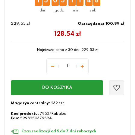
1
5
0
5
1
1
4
7
229.53 zł
Oszczędzasz 100.99 zł
128.54
zł
Najniższa cena z 30 dni:
229.53
zł
DO KOSZYKA
Magazyn centralny:
232 szt.
Kod produktu:
7952/Rabalux
Ean:
5998250379524
Czas realizacji od 5 do 7 dni roboczych