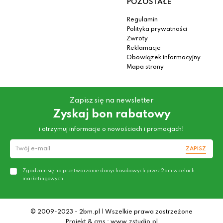
POZOSTAŁE
Regulamin
Polityka prywatności
Zwroty
Reklamacje
Obowiązek informacyjny
Mapa strony
Zapisz się na newsletter
Zyskaj bon rabatowy
i otrzymuj informacje o nowościach i promocjach!
ZAPISZ
Zgadzam się na przetwarzanie danych osobowych przez 2bm w celach
marketingowych.
© 2009-2023 - 2bm.pl | Wszelkie prawa zastrzeżone
Projekt & cms : www.zstudio.pl