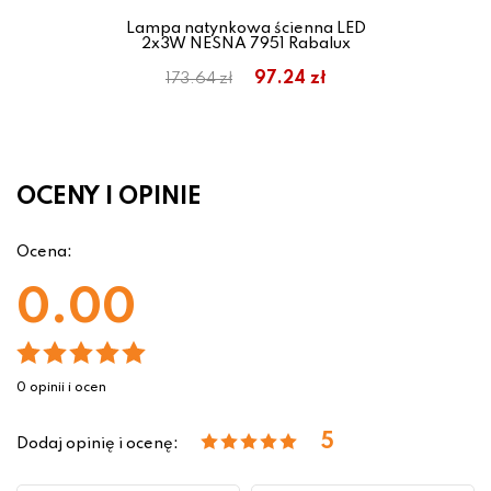
Lampa natynkowa ścienna LED
2x3W NESNA 7951 Rabalux
97.24 zł
173.64 zł
OCENY I OPINIE
Ocena:
0.00
0 opinii i ocen
5
Dodaj opinię i ocenę: