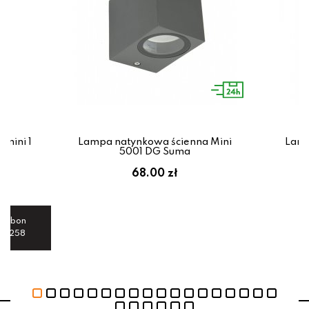
imini 1
Lampa natynkowa ścienna Mini
Lamp
5001 DG Suma
68.00 zł
maj bon
70 258