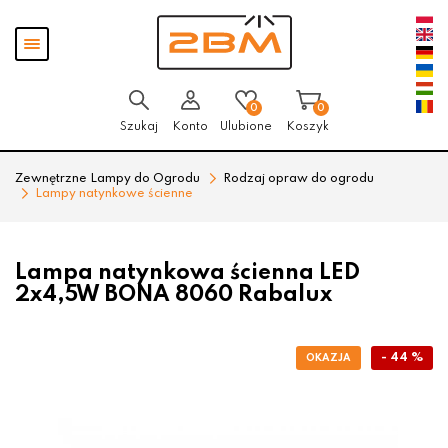
Przejdź
Przejdź
Pokaż
do menu
do
menu
głównego
menu
w
stopce
0
0
Szukaj
Konto
Ulubione
Koszyk
Zewnętrzne Lampy do Ogrodu
Rodzaj opraw do ogrodu
Lampy natynkowe ścienne
Lampa natynkowa ścienna LED
2x4,5W BONA 8060 Rabalux
- 44 %