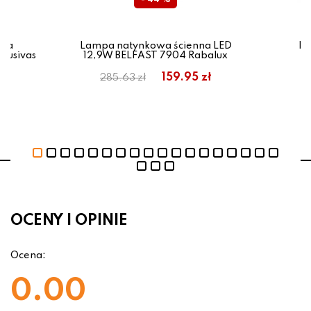
- 44 %
nna
Lampa natynkowa ścienna LED
La
lusivas
12,9W BELFAST 7904 Rabalux
D
159.95 zł
285.63 zł
OCENY I OPINIE
Ocena:
0.00