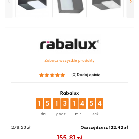
Zobacz wszystkie produkty
(0)
Dodaj opinię
Rabalux
1
5
1
3
1
4
5
4
278.23 zł
Oszczędzasz 122.42 zł
155.81
zł