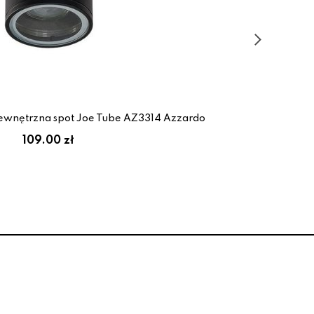
wnętrzna spot Joe Tube AZ3314 Azzardo
Op
109.00 zł