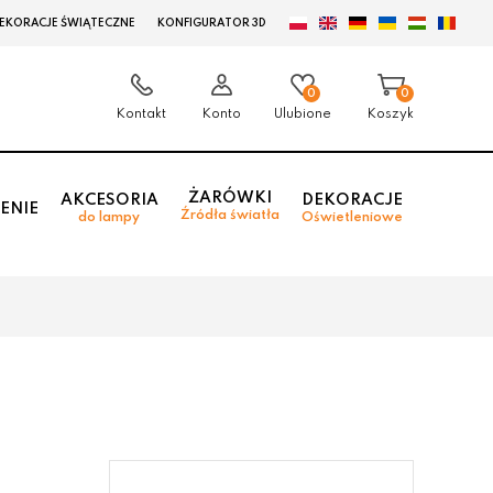
EKORACJE ŚWIĄTECZNE
KONFIGURATOR 3D
0
0
Kontakt
Konto
Ulubione
Koszyk
ŻARÓWKI
AKCESORIA
DEKORACJE
ENIE
Źródła światła
do lampy
Oświetleniowe