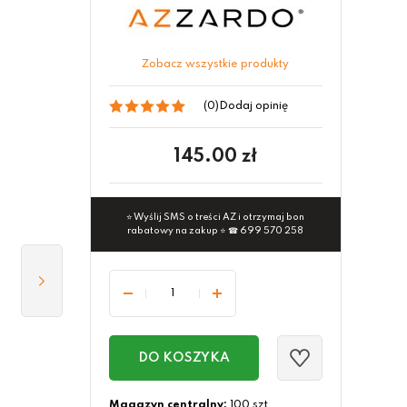
Zobacz wszystkie produkty
(0)
Dodaj opinię
145.00
zł
⭐ Wyślij SMS o treści AZ i otrzymaj bon
rabatowy na zakup ⭐ ☎ 699 570 258
DO KOSZYKA
Magazyn centralny:
100 szt.