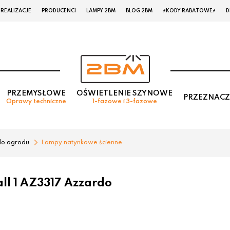
REALIZACJE
PRODUCENCI
LAMPY 2BM
BLOG 2BM
⚡KODY RABATOWE⚡
D
PRZEMYSŁOWE
OŚWIETLENIE SZYNOWE
PRZEZNACZ
Oprawy techniczne
1-fazowe i 3-fazowe
do ogrodu
Lampy natynkowe ścienne
l 1 AZ3317 Azzardo