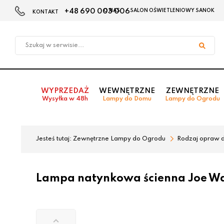
+48 690 003 006
O NAS
SALON OŚWIETLENIOWY SANOK
KONTAKT
Przejdź
Przejdź
do menu
do
głównego
menu
w
stopce
WYPRZEDAŻ
WEWNĘTRZNE
ZEWNĘTRZNE
Wysyłka w 48h
Lampy do Domu
Lampy do Ogrodu
Jesteś tutaj:
Zewnętrzne Lampy do Ogrodu
Rodzaj opraw 
Lampa natynkowa ścienna Joe Wal