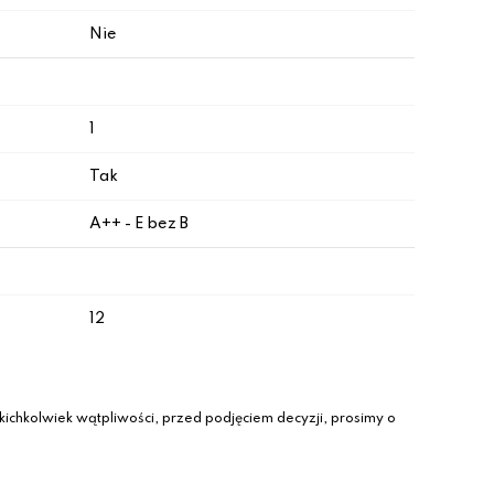
Nie
1
Tak
A++ - E bez B
12
ichkolwiek wątpliwości, przed podjęciem decyzji, prosimy o