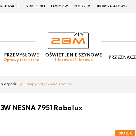
REALIZACJE
PRODUCENCI
LAMPY 2BM
BLOG 2BM
⚡KODY RABATOWE⚡
D
PRZEMYSŁOWE
OŚWIETLENIE SZYNOWE
PRZEZNACZ
Oprawy techniczne
1-fazowe i 3-fazowe
do ogrodu
Lampy natynkowe ścienne
x3W NESNA 7951 Rabalux