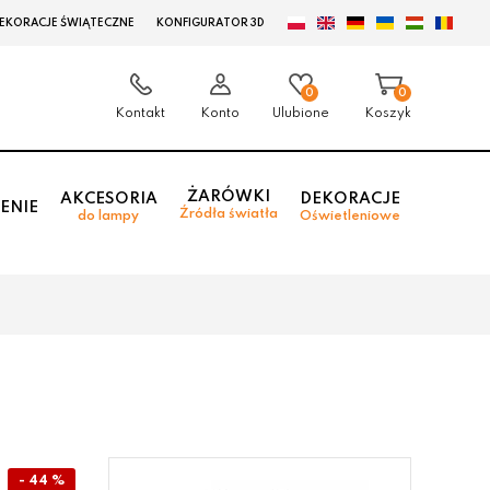
EKORACJE ŚWIĄTECZNE
KONFIGURATOR 3D
0
0
Kontakt
Konto
Ulubione
Koszyk
ŻARÓWKI
AKCESORIA
DEKORACJE
ENIE
Źródła światła
do lampy
Oświetleniowe
- 44 %