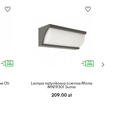
a Oli
Lampa natynkowa ścienna Mona
La
MN19301 Suma
209.00 zł