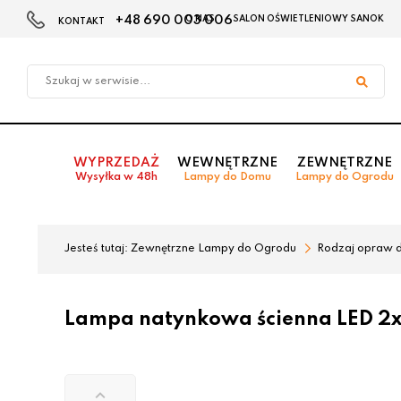
+48 690 003 006
O NAS
SALON OŚWIETLENIOWY SANOK
KONTAKT
Przejdź
Przejdź
do menu
do
głównego
menu
w
stopce
WYPRZEDAŻ
WEWNĘTRZNE
ZEWNĘTRZNE
Wysyłka w 48h
Lampy do Domu
Lampy do Ogrodu
Jesteś tutaj:
Zewnętrzne Lampy do Ogrodu
Rodzaj opraw 
Lampa natynkowa ścienna LED 2