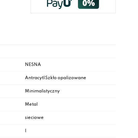
NESNA
Antracyt|Szkło opalizowane
Minimalistyczny
Metal
sieciowe
I