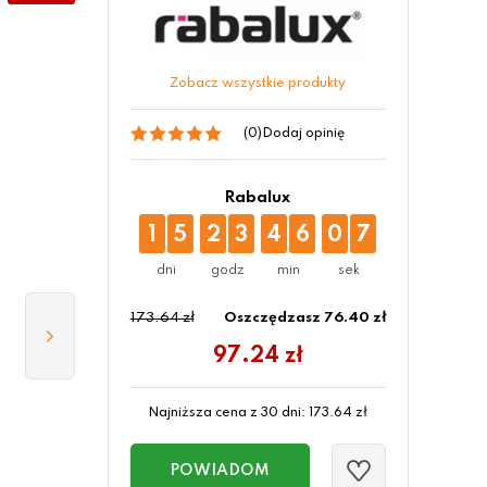
Zobacz wszystkie produkty
(0)
Dodaj opinię
Rabalux
1
5
2
3
4
6
0
6
173.64 zł
Oszczędzasz 76.40 zł
97.24
zł
Najniższa cena z 30 dni:
173.64
zł
POWIADOM