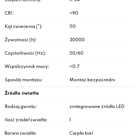
Stopień ochrony:
IP54
CRI:
>90
Kąt świecenia (°):
110
Żywotność (h):
30000
Częstotliwość (Hz):
50/60
Współczynnik mocy:
>0.7
Sposób montażu:
Montaż bezpośredni
Źródło światła
Rodzaj gwintu:
zintegrowane źródło LED
Ilość źródeł światła:
1
Barwa światła:
Ciepła biel