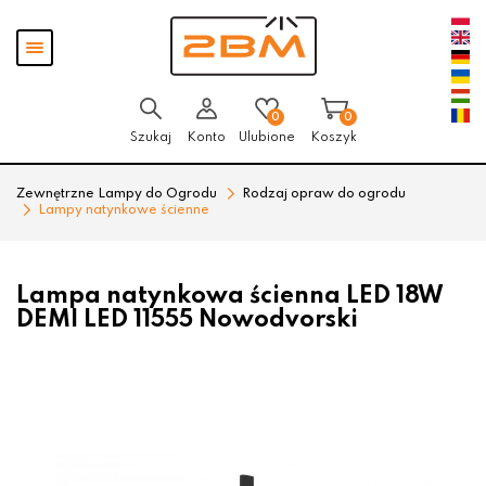
Przejdź
Przejdź
Pokaż
do menu
do
menu
głównego
menu
w
stopce
0
0
Szukaj
Konto
Ulubione
Koszyk
Zewnętrzne Lampy do Ogrodu
Rodzaj opraw do ogrodu
Lampy natynkowe ścienne
Lampa natynkowa ścienna LED 18W
DEMI LED 11555 Nowodvorski