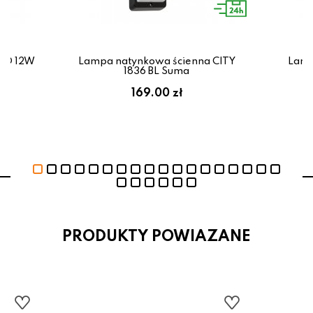
LED 12W
Lampa natynkowa ścienna CITY
Lamp
x
1836 BL Suma
ł
169.00 zł
PRODUKTY POWIAZANE