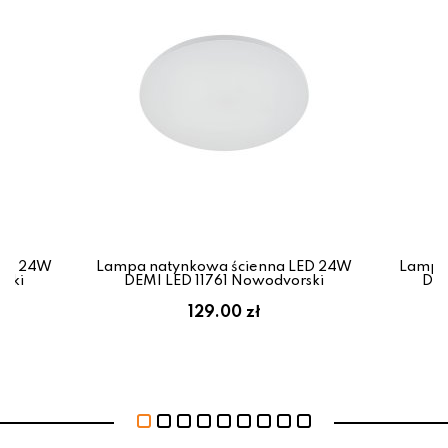
LED 24W
Lampa natynkowa ścienna LED 24W
Lampa 
rski
DEMI LED 11761 Nowodvorski
DEM
129.00 zł