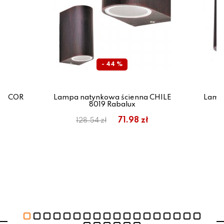
- 44 %
 ANCOR
Lampa natynkowa ścienna CHILE
Lampa
8019 Rabalux
71.98 zł
128.54 zł