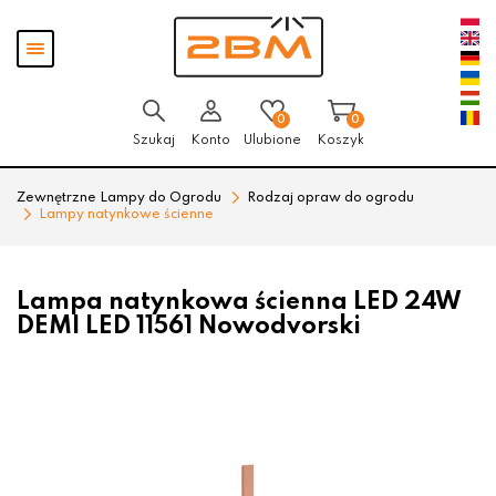
Przejdź
Przejdź
Pokaż
do menu
do
menu
głównego
menu
w
stopce
0
0
Szukaj
Konto
Ulubione
Koszyk
Zewnętrzne Lampy do Ogrodu
Rodzaj opraw do ogrodu
Lampy natynkowe ścienne
Lampa natynkowa ścienna LED 24W
DEMI LED 11561 Nowodvorski