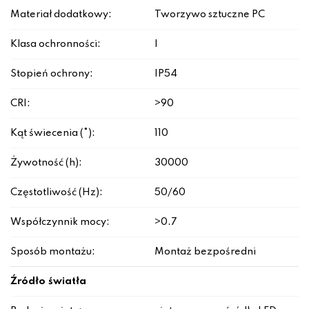
Materiał dodatkowy:
Tworzywo sztuczne PC
Klasa ochronności:
I
Stopień ochrony:
IP54
CRI:
>90
Kąt świecenia (°):
110
Żywotność (h):
30000
Częstotliwość (Hz):
50/60
Współczynnik mocy:
>0.7
Sposób montażu:
Montaż bezpośredni
Źródło światła