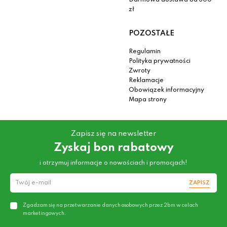
Darmowa dostawa od 300
zł
POZOSTAŁE
Regulamin
Polityka prywatności
Zwroty
Reklamacje
Obowiązek informacyjny
Mapa strony
Zapisz się na newsletter
Zyskaj bon rabatowy
i otrzymuj informacje o nowościach i promocjach!
ZAPISZ
Zgadzam się na przetwarzanie danych osobowych przez 2bm w celach
marketingowych.