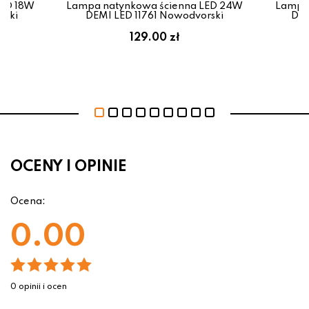
LED 18W
Lampa natynkowa ścienna LED 24W
Lampa 
rski
DEMI LED 11761 Nowodvorski
DEM
129.00 zł
OCENY I OPINIE
Ocena:
0.00
0 opinii i ocen