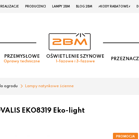
REALIZACJE
PRODUCENCI
LAMPY 2BM
BLOG 2BM
⚡KODY RABATOWE⚡
D
PRZEMYSŁOWE
OŚWIETLENIE SZYNOWE
PRZEZNACZ
Oprawy techniczne
1-fazowe i 3-fazowe
do ogrodu
Lampy natynkowe ścienne
VALIS EKO8319 Eko-light