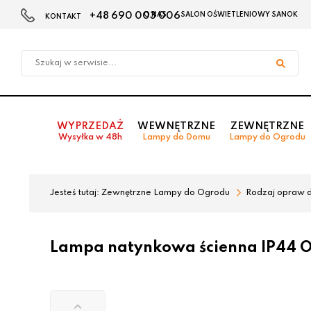
+48 690 003 006
O NAS
SALON OŚWIETLENIOWY SANOK
KONTAKT
Przejdź
Przejdź
do menu
do
głównego
menu
w
stopce
WYPRZEDAŻ
WEWNĘTRZNE
ZEWNĘTRZNE
Wysyłka w 48h
Lampy do Domu
Lampy do Ogrodu
Jesteś tutaj:
Zewnętrzne Lampy do Ogrodu
Rodzaj opraw 
Lampa natynkowa ścienna IP44 O