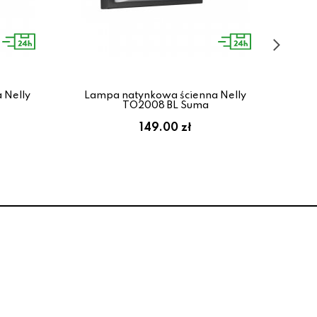
 Nelly
Lampa natynkowa ścienna Nelly
Lam
TO2008 BL Suma
149.00 zł