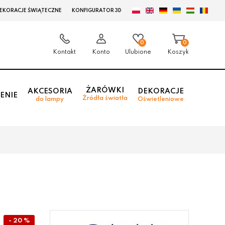
EKORACJE ŚWIĄTECZNE
KONFIGURATOR 3D
0
0
Kontakt
Konto
Ulubione
Koszyk
ŻARÓWKI
AKCESORIA
DEKORACJE
ENIE
Źródła światła
do lampy
Oświetleniowe
- 20 %