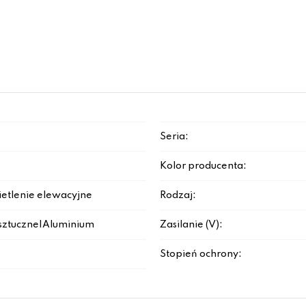
Seria:
Kolor producenta:
ietlenie elewacyjne
Rodzaj:
sztuczne|Aluminium
Zasilanie (V):
Stopień ochrony: