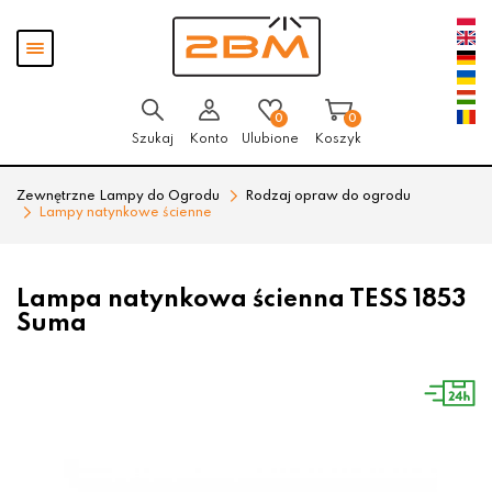
Przejdź
Przejdź
Pokaż
do menu
do
menu
głównego
menu
w
stopce
0
0
Szukaj
Konto
Ulubione
Koszyk
Zewnętrzne Lampy do Ogrodu
Rodzaj opraw do ogrodu
Lampy natynkowe ścienne
Lampa natynkowa ścienna TESS 1853
Suma