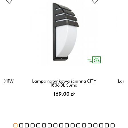
ED 11W
Lampa natynkowa ścienna CITY
Lamp
1836 BL Suma
ł
169.00 zł