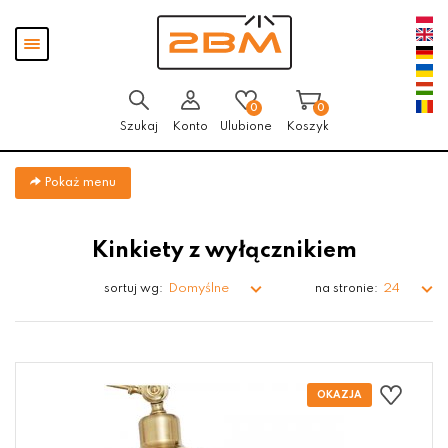
Przejdź
Przejdź do
Przejdź
Pokaż
do menu
aktualności
do
menu
głównego
menu
w
stopce
0
0
Szukaj
Konto
Ulubione
Koszyk
Pokaż menu
Kinkiety z wyłącznikiem
Domyślne
24
sortuj wg:
na stronie: