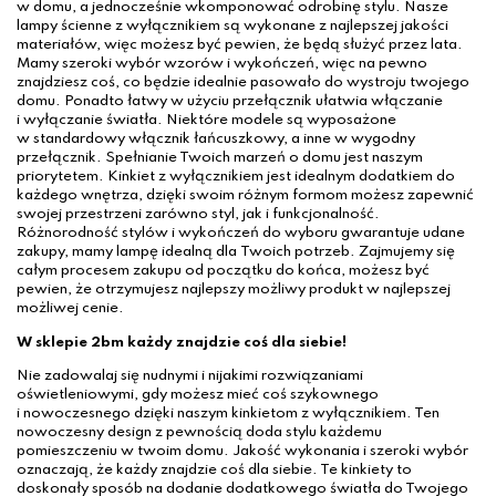
w domu, a jednocześnie wkomponować odrobinę stylu. Nasze
lampy ścienne z wyłącznikiem są wykonane z najlepszej jakości
materiałów, więc możesz być pewien, że będą służyć przez lata.
Mamy szeroki wybór wzorów i wykończeń, więc na pewno
znajdziesz coś, co będzie idealnie pasowało do wystroju twojego
domu. Ponadto łatwy w użyciu przełącznik ułatwia włączanie
i wyłączanie światła. Niektóre modele są wyposażone
w standardowy włącznik łańcuszkowy, a inne w wygodny
przełącznik. Spełnianie Twoich marzeń o domu jest naszym
priorytetem. Kinkiet z wyłącznikiem jest idealnym dodatkiem do
każdego wnętrza, dzięki swoim różnym formom możesz zapewnić
swojej przestrzeni zarówno styl, jak i funkcjonalność.
Różnorodność stylów i wykończeń do wyboru gwarantuje udane
zakupy, mamy lampę idealną dla Twoich potrzeb. Zajmujemy się
całym procesem zakupu od początku do końca, możesz być
pewien, że otrzymujesz najlepszy możliwy produkt w najlepszej
możliwej cenie.
W sklepie 2bm każdy znajdzie coś dla siebie!
Nie zadowalaj się nudnymi i nijakimi rozwiązaniami
oświetleniowymi, gdy możesz mieć coś szykownego
i nowoczesnego dzięki naszym kinkietom z wyłącznikiem. Ten
nowoczesny design z pewnością doda stylu każdemu
pomieszczeniu w twoim domu. Jakość wykonania i szeroki wybór
oznaczają, że każdy znajdzie coś dla siebie. Te kinkiety to
doskonały sposób na dodanie dodatkowego światła do Twojego