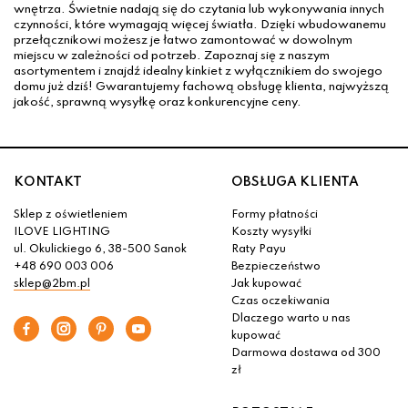
wnętrza. Świetnie nadają się do czytania lub wykonywania innych
czynności, które wymagają więcej światła. Dzięki wbudowanemu
przełącznikowi możesz je łatwo zamontować w dowolnym
miejscu w zależności od potrzeb. Zapoznaj się z naszym
asortymentem i znajdź idealny kinkiet z wyłącznikiem do swojego
domu już dziś! Gwarantujemy fachową obsługę klienta, najwyższą
jakość, sprawną wysyłkę oraz konkurencyjne ceny.
KONTAKT
OBSŁUGA KLIENTA
Sklep z oświetleniem
Formy płatności
ILOVE LIGHTING
Koszty wysyłki
ul. Okulickiego 6, 38-500 Sanok
Raty Payu
+48 690 003 006
Bezpieczeństwo
sklep@2bm.pl
Jak kupować
Czas oczekiwania
Dlaczego warto u nas
kupować
Darmowa dostawa od 300
zł