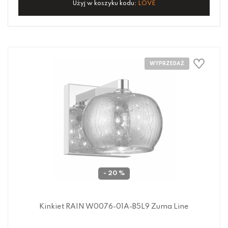
Użyj w koszyku kodu:
LOVE
- 20 %
Kinkiet RAIN W0076-01A-B5L9 Zuma Line