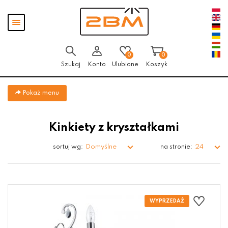
Przejdź
Przejdź do
Przejdź
Pokaż
do menu
aktualności
do
menu
głównego
menu
w
stopce
0
0
Szukaj
Konto
Ulubione
Koszyk
Pokaż menu
Kinkiety z kryształkami
Domyślne
24
sortuj wg:
na stronie: