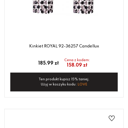
Kinkiet ROYAL 92-36257 Candellux
Cena z kodem:
185.99 zł
158.09 zł
Ten produkt kupisz 15% taniej.
Użyj w koszyku kodu:
LOVE