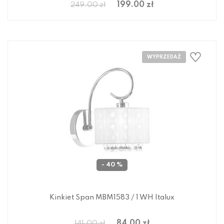
199.00 zł
249.00 zł
- 40 %
Kinkiet Span MBM1583 / 1 WH Italux
84.00 zł
141.00 zł