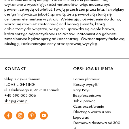
wykonane z wysokiej jakości materiałów, więc możesz być
pewien, że będą oświetlać Twoją przestrzeń przez lata. Ich piękny
design i najwyższa jakość sprawią, że z pewnością staną się
cenionym elementem wystroju. Wybierając oświetlenie do domu,
warto się również zastanowić nad barwą światła, którą
dobierzemy do wnętrza, w sypialni sprawdzi się ciepła barwa,
która sprzyja odpoczynkowi i relaksowi, natomiast do gabinetu
zimna barwa będzie sprzyjać koncentracji. Gwarantujemy fachową
obsługę, konkurencyjne ceny oraz sprawną wysyłkę.
KONTAKT
OBSŁUGA KLIENTA
Sklep z oświetleniem
Formy płatności
ILOVE LIGHTING
Koszty wysyłki
ul. Okulickiego 6, 38-500 Sanok
Raty Payu
+48 690 003 006
Bezpieczeństwo
sklep@2bm.pl
Jak kupować
Czas oczekiwania
Dlaczego warto u nas
kupować
Darmowa dostawa od 300
zł