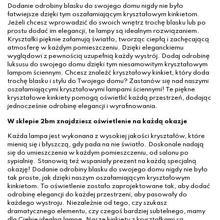
Dodanie odrobiny blasku do swojego domu nigdy nie było
łatwiejsze dzięki tym oszałamiającym kryształowym kinkietom.
Jeżeli chcesz wprowadzić do swoich wnętrz trochę blasku lub po
prostu dodać im elegancji, te lampy są idealnym rozwiązaniem.
Kryształki pięknie załamują światło, tworząc ciepłą i zachęcającą
atmosferę w każdym pomieszczeniu. Dzięki eleganckiemu
wyglądowi z pewnością uzupełnią każdy wystrój. Dodaj odrobinę
luksusu do swojego domu dzięki tym niesamowitym kryształowym
lampom ściennym. Chcesz znaleźć kryształowy kinkiet, który doda
trochę blasku i stylu do Twojego domu? Zastanów się nad naszymi
oszałamiającymi kryształowymi lampami ściennymi! Te piękne
kryształowe kinkiety pomogą oświetlić każdą przestrzeń, dodając
jednocześnie odrobinę elegancji i wyrafinowania.
W sklepie 2bm znajdziesz oświetlenie na każdą okazje
Każda lampa jest wykonana z wysokiej jakości kryształów, które
mienią się i błyszczą, gdy pada na nie światło. Doskonale nadają
się do umieszczenia w każdym pomieszczeniu, od salonu po
sypialnię. Stanowią też wspaniały prezent na każdą specjalną
okazję! Dodanie odrobiny blasku do swojego domu nigdy nie było
tak proste, jak dzięki naszym oszałamiającym kryształowym
kinkietom. To oświetlenie zostało zaprojektowane tak, aby dodać
odrobinę elegancji do każdej przestrzeni, aby pasowały do
każdego wystroju. Niezależnie od tego, czy szukasz
dramatycznego elementu, czy czegoś bardziej subtelnego, mamy
dla Ciebie idealną lampę. Nasze kinkiety z kryształkami są