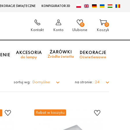
EKORACJE ŚWIĄTECZNE
KONFIGURATOR 3D
0
0
Kontakt
Konto
Ulubione
Koszyk
ŻARÓWKI
AKCESORIA
DEKORACJE
ENIE
Źródła światła
do lampy
Oświetleniowe
Domyślne
24
sortuj wg:
na stronie:
Rabat w koszyku