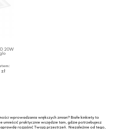
LED 20W
glo
atem:
 zł
ści wprowadzania większych zmian? Białe kinkiety to
 umieścić praktycznie wszędzie tam, gdzie potrzebujesz
prawdę rozjaśnić Twoją przestrzeń. Niezależnie od tego,