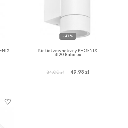
- 41 %
OENIX
Kinkiet zewnętrzny PHOENIX
8120 Rabalux
49.98 zł
84.00 zł