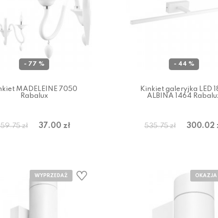
- 77 %
- 44 %
nkiet MADELEINE 7050
Kinkiet galeryjka LED 
Rabalux
ALBINA 1464 Rabalu
37.00 zł
300.02 
159.75 zł
535.75 zł