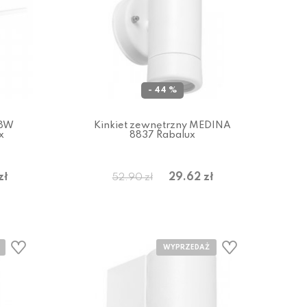
- 44 %
18W
Kinkiet zewnętrzny MEDINA
x
8837 Rabalux
zł
29.62 zł
52.90 zł