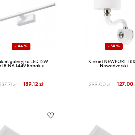
- 44 %
- 58 %
nkiet galeryjka LED 12W
Kinkiet NEWPORT I 81
ALBINA 1449 Rabalux
Nowodvorski
189.12 zł
127.00 
337.71 zł
299.00 zł