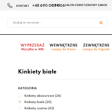
+48 690 003 006
O NAS
SALON OŚWIETLENIOWY SANOK
KONTAKT
Przejdź
Przejdź do
Przejdź
do menu
aktualności
do
głównego
menu
w
stopce
WYPRZEDAŻ
WEWNĘTRZNE
ZEWNĘTRZNE
Wysyłka w 48h
Lampy do Domu
Lampy do Ogrodu
Kinkiety białe
KATEGORIA
Kinkiety abażurowe (26)
Kinkiety białe (20)
Kinkiety czarne (42)