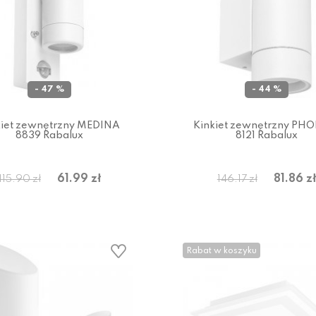
- 47 %
- 44 %
kiet zewnętrzny MEDINA
Kinkiet zewnętrzny PH
8839 Rabalux
8121 Rabalux
61.99 zł
81.86 zł
115.90 zł
146.17 zł
Rabat w koszyku