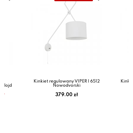
Kinkiet regulowany VIPER I 6512
Kinki
kslojd
Nowodvorski
zł
379.00 zł