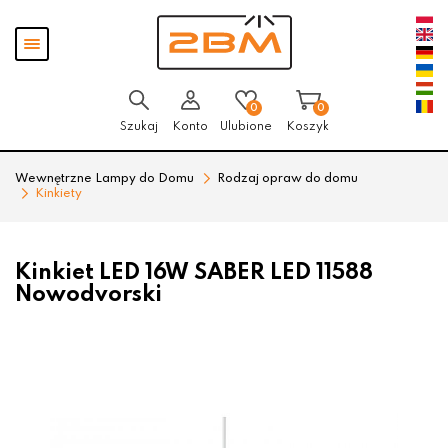
Przejdź
Przejdź
Pokaż
do menu
do
menu
głównego
menu
w
stopce
0
0
Szukaj
Konto
Ulubione
Koszyk
Wewnętrzne Lampy do Domu
Rodzaj opraw do domu
Kinkiety
Kinkiet LED 16W SABER LED 11588
Nowodvorski