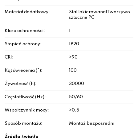
Materiał dodatkowy:
Stal lakierowana|Tworzywo
sztuczne PC
Klasa ochronności:
I
Stopień ochrony:
IP20
CRI:
>90
Kąt świecenia (°):
100
Żywotność (h):
30000
Częstotliwość (Hz):
50/60
Współczynnik mocy:
>0.5
Sposób montażu:
Montaż bezpośredni
Źródło światła