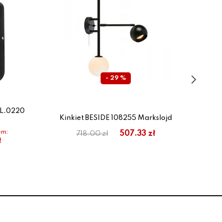
- 29 %
SL.0220
Kinkiet BESIDE 108255 Markslojd
Kin
em:
507.33 zł
718.00 zł
ł