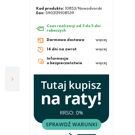
Kod produktu:
10853/Nowodvorski
Ean:
5903139108539
Czas realizacji od 3 do 5 dni
roboczych
Darmowa dostawa
więcej
14 dni na zwrot
więcej
Informacja
o bezpieczeństwie
więcej