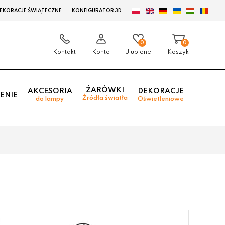
EKORACJE ŚWIĄTECZNE
KONFIGURATOR 3D
0
0
Kontakt
Konto
Ulubione
Koszyk
ŻARÓWKI
AKCESORIA
DEKORACJE
ENIE
Źródła światła
do lampy
Oświetleniowe