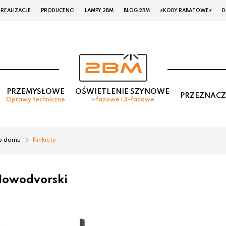
REALIZACJE
PRODUCENCI
LAMPY 2BM
BLOG 2BM
⚡KODY RABATOWE⚡
D
PRZEMYSŁOWE
OŚWIETLENIE SZYNOWE
PRZEZNACZ
Oprawy techniczne
1-fazowe i 3-fazowe
o domu
Kinkiety
 Nowodvorski