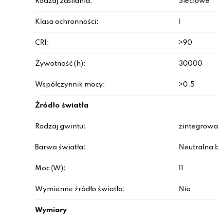
Rodzaj zasilania:
Sieciowe
Klasa ochronności:
I
CRI:
>90
Żywotność (h):
30000
Współczynnik mocy:
>0.5
Źródło światła
Rodzaj gwintu:
zintegrowa
Barwa światła:
Neutralna b
Moc (W):
11
Wymienne źródło światła:
Nie
Wymiary