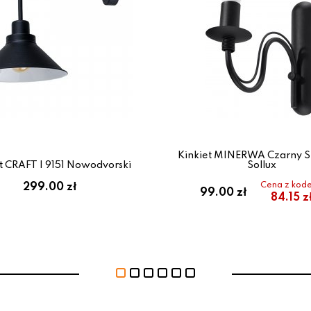
Kinkiet MINERWA Czarny 
t CRAFT I 9151 Nowodvorski
Sollux
Cena z kod
299.00 zł
99.00 zł
84.15 z