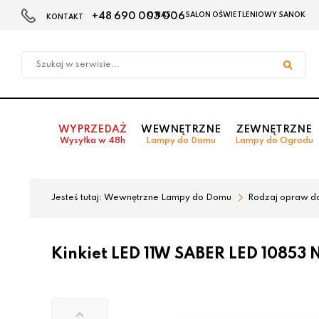
+48 690 003 006
O NAS
SALON OŚWIETLENIOWY SANOK
KONTAKT
Przejdź
Przejdź
do menu
do
głównego
menu
w
stopce
WYPRZEDAŻ
WEWNĘTRZNE
ZEWNĘTRZNE
Wysyłka w 48h
Lampy do Domu
Lampy do Ogrodu
Jesteś tutaj:
Wewnętrzne Lampy do Domu
Rodzaj opraw d
Kinkiet LED 11W SABER LED 10853