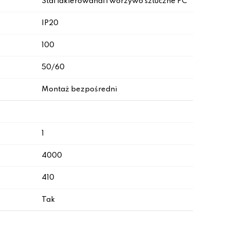
Stal lakierowana|Tworzywo sztuczne PC
IP20
100
50/60
Montaż bezpośredni
1
4000
410
Tak