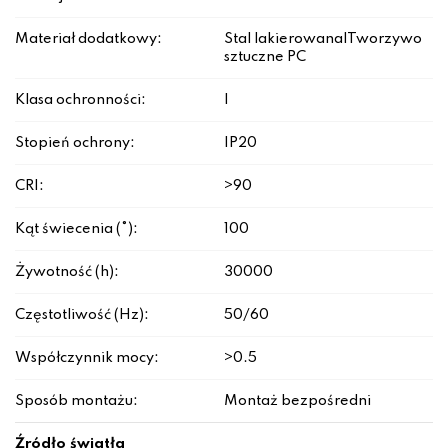
Materiał dodatkowy:
Stal lakierowana|Tworzywo
sztuczne PC
Klasa ochronności:
I
Stopień ochrony:
IP20
CRI:
>90
Kąt świecenia (°):
100
Żywotność (h):
30000
Częstotliwość (Hz):
50/60
Współczynnik mocy:
>0.5
Sposób montażu:
Montaż bezpośredni
Źródło światła