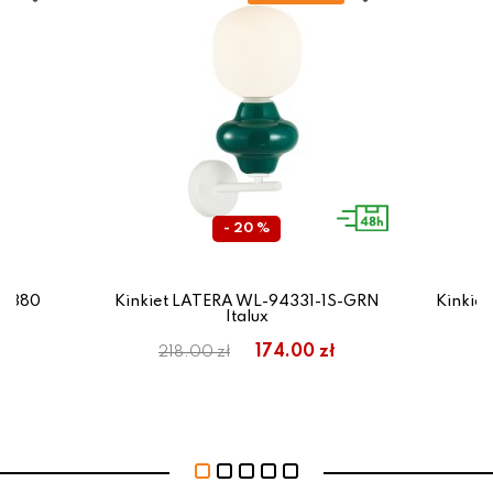
- 20 %
 11380
Kinkiet LATERA WL-94331-1S-GRN
Kinkie
Italux
174.00 zł
218.00 zł