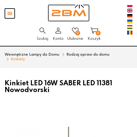
Przejdź
Przejdź
Pokaż
do menu
do
menu
głównego
menu
w
stopce
0
0
Szukaj
Konto
Ulubione
Koszyk
Wewnętrzne Lampy do Domu
Rodzaj opraw do domu
Kinkiety
Kinkiet LED 16W SABER LED 11381
Nowodvorski