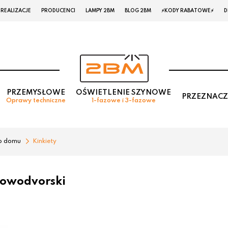
REALIZACJE
PRODUCENCI
LAMPY 2BM
BLOG 2BM
⚡KODY RABATOWE⚡
D
PRZEMYSŁOWE
OŚWIETLENIE SZYNOWE
PRZEZNACZ
Oprawy techniczne
1-fazowe i 3-fazowe
o domu
Kinkiety
Nowodvorski