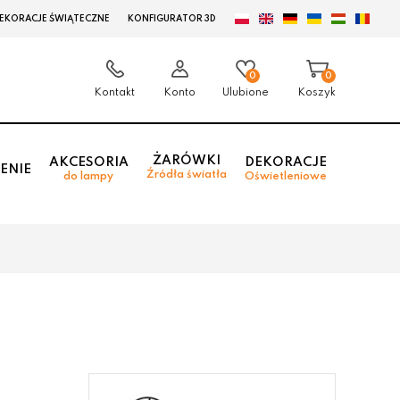
EKORACJE ŚWIĄTECZNE
KONFIGURATOR 3D
0
0
Kontakt
Konto
Ulubione
Koszyk
ŻARÓWKI
AKCESORIA
DEKORACJE
ENIE
Źródła światła
do lampy
Oświetleniowe