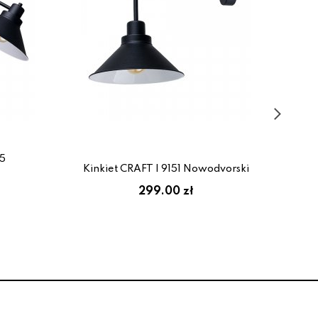
45
Kin
Kinkiet CRAFT I 9151 Nowodvorski
299.00 zł