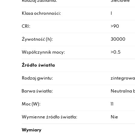
Rodzaj zasilania:
Sieciowe
Klasa ochronności:
I
CRI:
>90
Żywotność (h):
30000
Współczynnik mocy:
>0.5
Źródło światła
Rodzaj gwintu:
zintegrowa
Barwa światła:
Neutralna b
Moc (W):
11
Wymienne źródło światła:
Nie
Wymiary