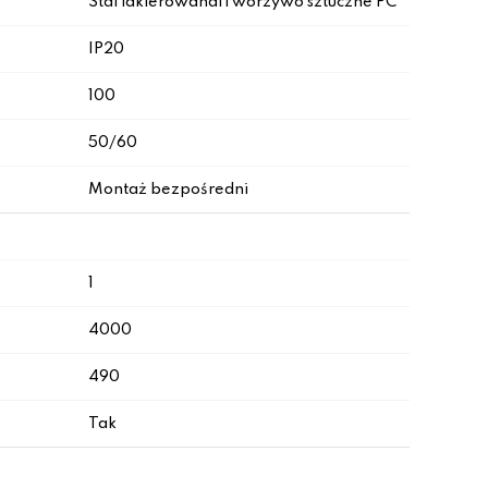
Stal lakierowana|Tworzywo sztuczne PC
IP20
100
50/60
Montaż bezpośredni
1
4000
490
Tak