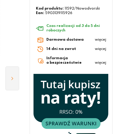
Kod produktu:
11592/Nowodvorski
Ean:
5903139115926
Czas realizacji od 3 do 5 dni
roboczych
Darmowa dostawa
więcej
14 dni na zwrot
więcej
Informacja
o bezpieczeństwie
więcej