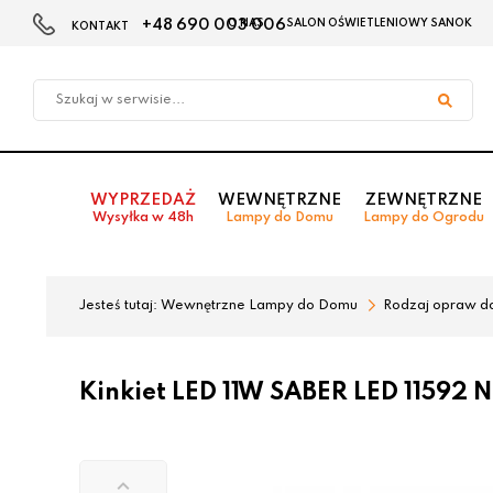
+48 690 003 006
O NAS
SALON OŚWIETLENIOWY SANOK
KONTAKT
Przejdź
Przejdź
do menu
do
głównego
menu
w
stopce
WYPRZEDAŻ
WEWNĘTRZNE
ZEWNĘTRZNE
Wysyłka w 48h
Lampy do Domu
Lampy do Ogrodu
Jesteś tutaj:
Wewnętrzne Lampy do Domu
Rodzaj opraw d
Kinkiet LED 11W SABER LED 11592 