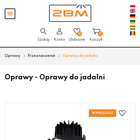
Przejdź
Przejdź do
Przejdź
Pokaż
do menu
aktualności
do
menu
głównego
menu
w
stopce
0
0
Szukaj
Konto
Ulubione
Koszyk
Oprawy
Przeznaczenie
Oprawy do jadalni
Oprawy - Oprawy do jadalni