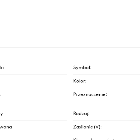
ki
Symbol:
Kolor:
t
Przeznaczenie:
y
Rodzaj:
rowana
Zasilanie (V):