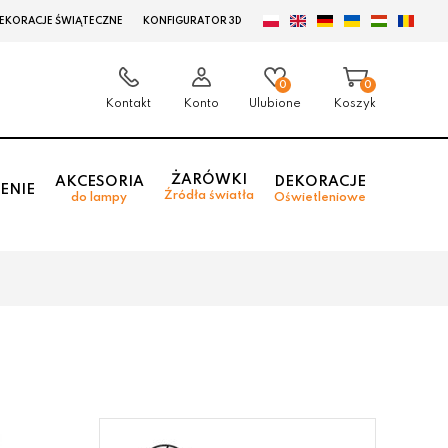
EKORACJE ŚWIĄTECZNE
KONFIGURATOR 3D
0
0
Kontakt
Konto
Ulubione
Koszyk
ŻARÓWKI
AKCESORIA
DEKORACJE
ENIE
Źródła światła
do lampy
Oświetleniowe