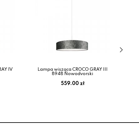
AY IV
Lampa wisząca CROCO GRAY III
La
8948 Nowodvorski
559.00 zł