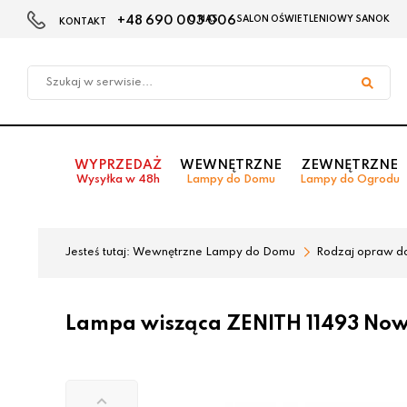
+48 690 003 006
O NAS
SALON OŚWIETLENIOWY SANOK
KONTAKT
Przejdź
Przejdź
do menu
do
głównego
menu
w
stopce
WYPRZEDAŻ
WEWNĘTRZNE
ZEWNĘTRZNE
Wysyłka w 48h
Lampy do Domu
Lampy do Ogrodu
Jesteś tutaj:
Wewnętrzne Lampy do Domu
Rodzaj opraw d
Lampa wisząca ZENITH 11493 Now