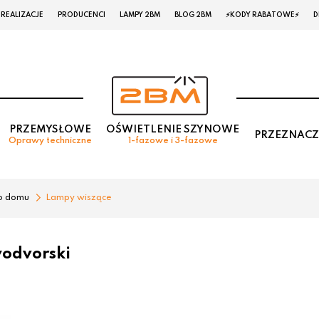
REALIZACJE
PRODUCENCI
LAMPY 2BM
BLOG 2BM
⚡KODY RABATOWE⚡
D
PRZEMYSŁOWE
OŚWIETLENIE SZYNOWE
PRZEZNACZ
Oprawy techniczne
1-fazowe i 3-fazowe
o domu
Lampy wiszące
odvorski