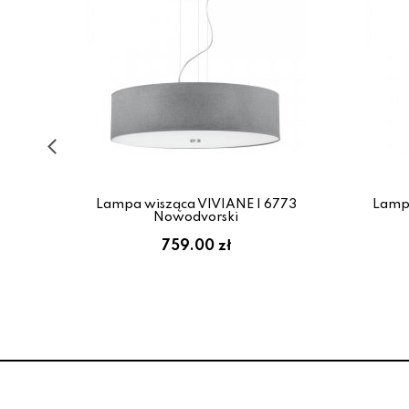
28
Lampa wisząca VIVIANE I 6773
Lampa
Nowodvorski
759.00 zł