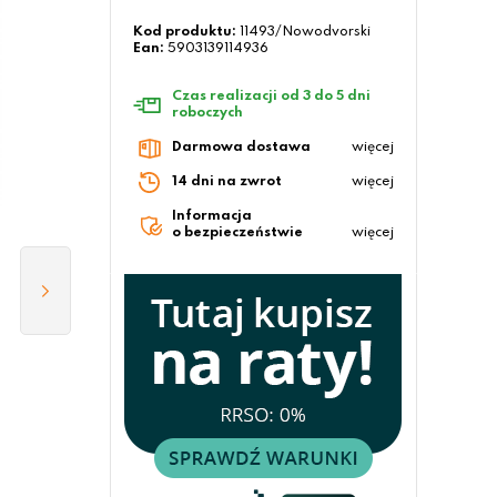
Kod produktu:
11493/Nowodvorski
Ean:
5903139114936
Czas realizacji od 3 do 5 dni
roboczych
Darmowa dostawa
więcej
14 dni na zwrot
więcej
Informacja
o bezpieczeństwie
więcej