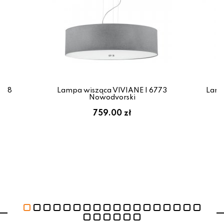
928
Lampa wisząca VIVIANE I 6773
Lamp
Nowodvorski
ł
759.00 zł