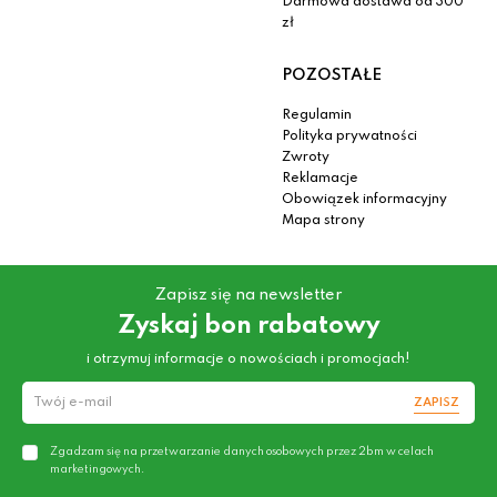
Darmowa dostawa od 300
zł
POZOSTAŁE
Regulamin
Polityka prywatności
Zwroty
Reklamacje
Obowiązek informacyjny
Mapa strony
Zapisz się na newsletter
Zyskaj bon rabatowy
i otrzymuj informacje o nowościach i promocjach!
ZAPISZ
Zgadzam się na przetwarzanie danych osobowych przez 2bm w celach
marketingowych.