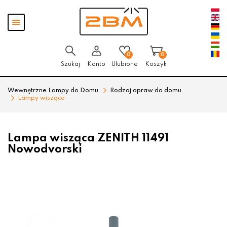
Przejdź
Przejdź
Pokaż
do menu
do
menu
głównego
menu
w
stopce
0
0
Szukaj
Konto
Ulubione
Koszyk
Wewnętrzne Lampy do Domu
Rodzaj opraw do domu
Lampy wiszące
Lampa wisząca ZENITH 11491
Nowodvorski