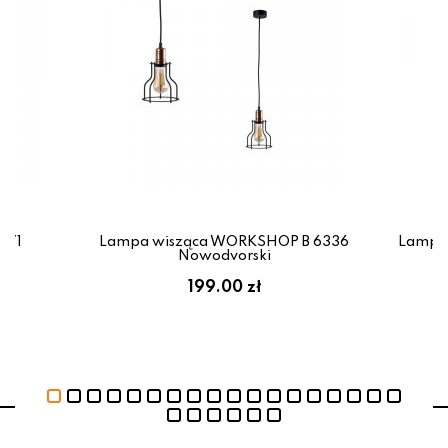
671
Lampa wisząca WORKSHOP B 6336
Lampa
Nowodvorski
199.00 zł