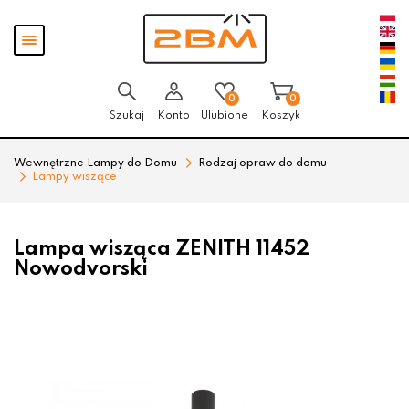
Przejdź
Przejdź
Pokaż
do menu
do
menu
głównego
menu
w
stopce
0
0
Szukaj
Konto
Ulubione
Koszyk
Wewnętrzne Lampy do Domu
Rodzaj opraw do domu
Lampy wiszące
Lampa wisząca ZENITH 11452
Nowodvorski