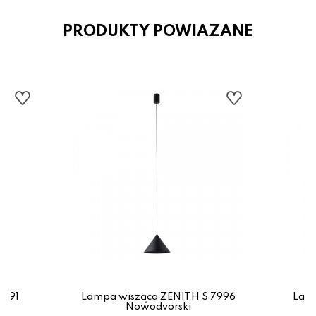
PRODUKTY POWIAZANE
1491
Lampa wisząca ZENITH S 7996
Lamp
Nowodvorski