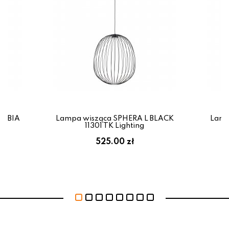
SABIA
Lampa wisząca SPHERA L BLACK
Lamp
11301 TK Lighting
525.00 zł