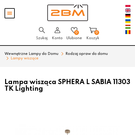
Przejdź
Przejdź
Pokaż
do menu
do
menu
głównego
menu
w
stopce
0
0
Szukaj
Konto
Ulubione
Koszyk
Wewnętrzne Lampy do Domu
Rodzaj opraw do domu
Lampy wiszące
Lampa wisząca SPHERA L SABIA 11303
TK Lighting