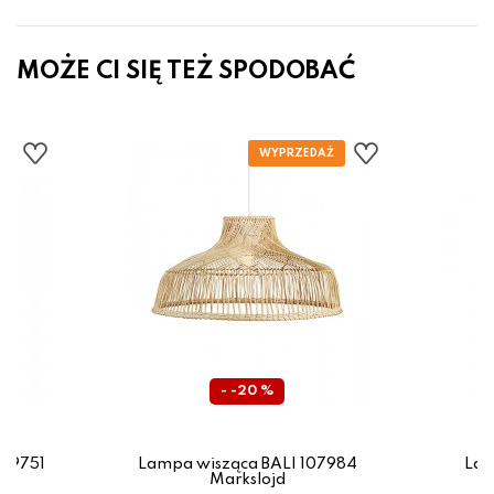
MOŻE CI SIĘ TEŻ SPODOBAĆ
- -20 %
39751
Lampa wisząca BALI 107984
Lam
Markslojd