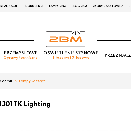
REALIZACJE
PRODUCENCI
LAMPY 2BM
BLOG 2BM
⚡KODY RABATOWE⚡
D
PRZEMYSŁOWE
OŚWIETLENIE SZYNOWE
PRZEZNACZ
Oprawy techniczne
1-fazowe i 3-fazowe
o domu
Lampy wiszące
301 TK Lighting