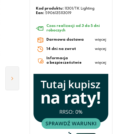
Kod produktu:
11301/TK Lighting
Ean:
5906135113019
Czas realizacji od 3 do 5 dni
roboczych
Darmowa dostawa
więcej
14 dni na zwrot
więcej
Informacja
o bezpieczeństwie
więcej