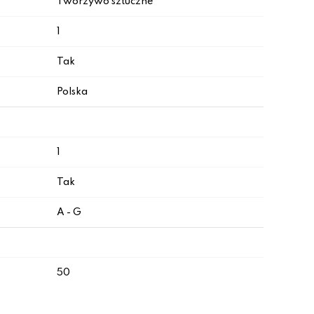
Tworzywo sztuczne
1
Tak
Polska
1
Tak
A - G
50