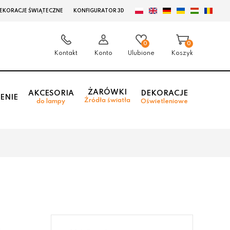
EKORACJE ŚWIĄTECZNE
KONFIGURATOR 3D
0
0
Kontakt
Konto
Ulubione
Koszyk
ŻARÓWKI
AKCESORIA
DEKORACJE
ENIE
Źródła światła
do lampy
Oświetleniowe