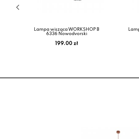
1
Lampa wisząca WORKSHOP B
Lam
6336 Nowodvorski
199.00 zł