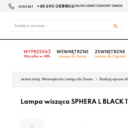
+48 690 003 006
O NAS
SALON OŚWIETLENIOWY SANOK
KONTAKT
Przejdź
Przejdź
do menu
do
głównego
menu
w
stopce
WYPRZEDAŻ
WEWNĘTRZNE
ZEWNĘTRZNE
Wysyłka w 48h
Lampy do Domu
Lampy do Ogrodu
Jesteś tutaj:
Wewnętrzne Lampy do Domu
Rodzaj opraw d
Lampa wisząca SPHERA L BLACK 11