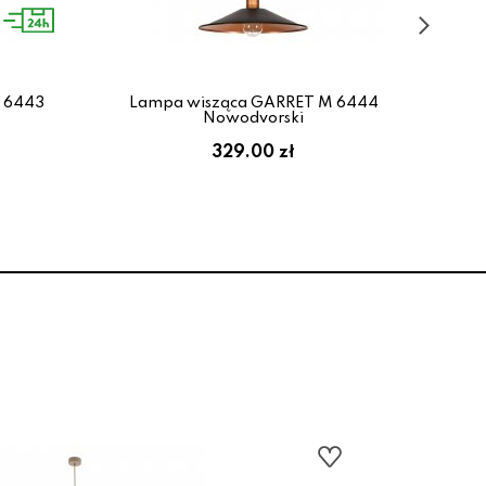
 6443
Lampa wisząca GARRET M 6444
L
Nowodvorski
329.00 zł