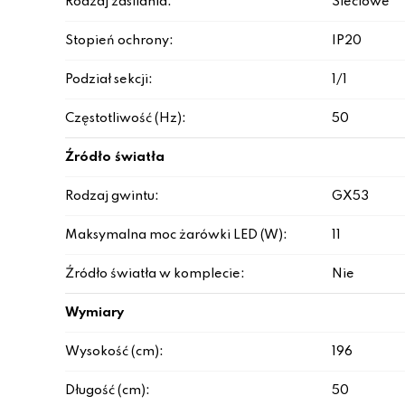
Rodzaj zasilania:
Sieciowe
Stopień ochrony:
IP20
Podział sekcji:
1/1
Częstotliwość (Hz):
50
Źródło światła
Rodzaj gwintu:
GX53
Maksymalna moc żarówki LED (W):
11
Źródło światła w komplecie:
Nie
Wymiary
Wysokość (cm):
196
Długość (cm):
50