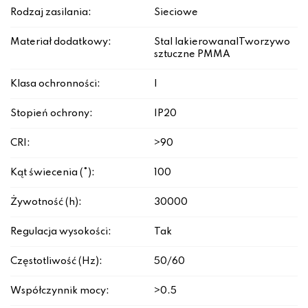
Rodzaj zasilania:
Sieciowe
Materiał dodatkowy:
Stal lakierowana|Tworzywo
sztuczne PMMA
Klasa ochronności:
I
Stopień ochrony:
IP20
CRI:
>90
Kąt świecenia (°):
100
Żywotność (h):
30000
Regulacja wysokości:
Tak
Częstotliwość (Hz):
50/60
Współczynnik mocy:
>0.5