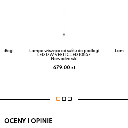
podłogi
Lampa wisząca od sufitu do podłogi
Lampa 
607
LED 17W VERTIC LED 10857
LE
Nowodvorski
679.00 zł
OCENY I OPINIE