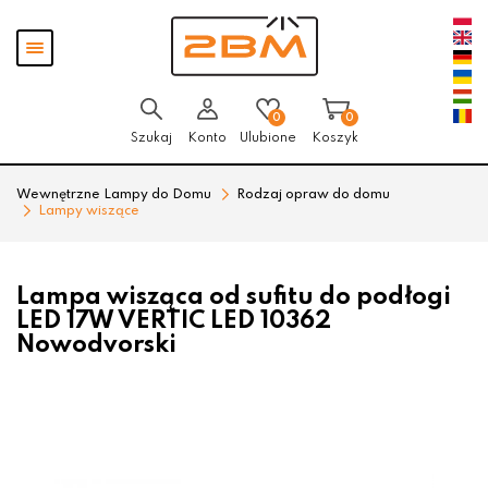
Przejdź
Przejdź
Pokaż
do menu
do
menu
głównego
menu
w
stopce
0
0
Szukaj
Konto
Ulubione
Koszyk
Wewnętrzne Lampy do Domu
Rodzaj opraw do domu
Lampy wiszące
Lampa wisząca od sufitu do podłogi
LED 17W VERTIC LED 10362
Nowodvorski