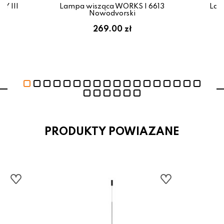
Y III
Lampa wisząca WORKS I 6613
Lam
Nowodvorski
269.00 zł
PRODUKTY POWIAZANE