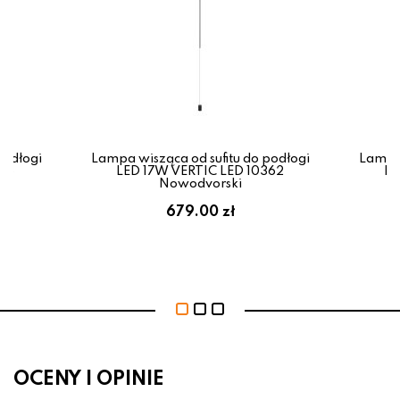
podłogi
Lampa wisząca od sufitu do podłogi
Lampa 
606
LED 17W VERTIC LED 10362
LE
Nowodvorski
679.00 zł
OCENY I OPINIE