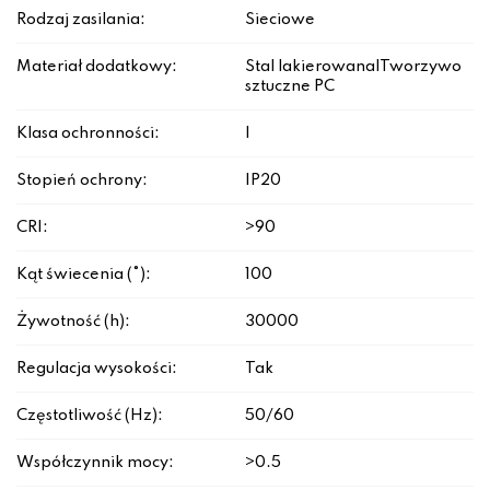
Rodzaj zasilania:
Sieciowe
Materiał dodatkowy:
Stal lakierowana|Tworzywo
sztuczne PC
Klasa ochronności:
I
Stopień ochrony:
IP20
CRI:
>90
Kąt świecenia (°):
100
Żywotność (h):
30000
Regulacja wysokości:
Tak
Częstotliwość (Hz):
50/60
Współczynnik mocy:
>0.5