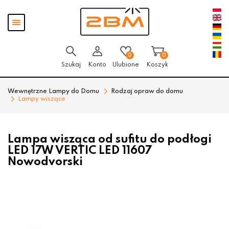
Przejdź
Przejdź
Pokaż
do menu
do
menu
głównego
menu
w
stopce
0
0
Szukaj
Konto
Ulubione
Koszyk
Wewnętrzne Lampy do Domu
Rodzaj opraw do domu
Lampy wiszące
Lampa wisząca od sufitu do podłogi
LED 17W VERTIC LED 11607
Nowodvorski