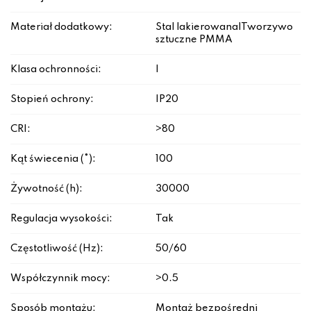
Materiał dodatkowy:
Stal lakierowana|Tworzywo
sztuczne PMMA
Klasa ochronności:
I
Stopień ochrony:
IP20
CRI:
>80
Kąt świecenia (°):
100
Żywotność (h):
30000
Regulacja wysokości:
Tak
Częstotliwość (Hz):
50/60
Współczynnik mocy:
>0.5
Sposób montażu:
Montaż bezpośredni