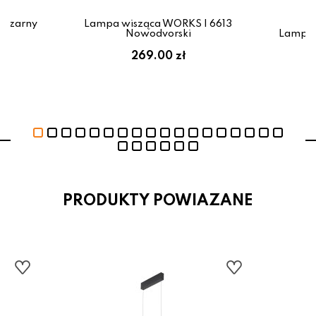
 czarny
Lampa wisząca WORKS I 6613
Nowodvorski
Lampa 
269.00 zł
PRODUKTY POWIAZANE