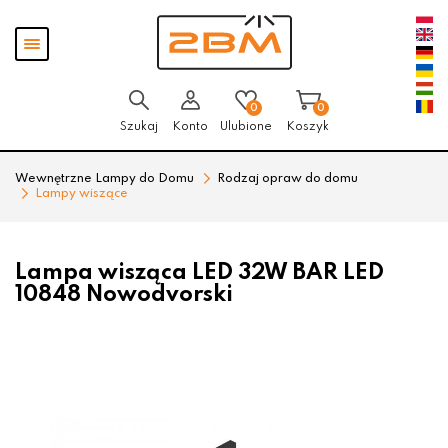
Przejdź
Przejdź
Pokaż
do menu
do
menu
głównego
menu
w
stopce
0
0
Szukaj
Konto
Ulubione
Koszyk
Wewnętrzne Lampy do Domu
Rodzaj opraw do domu
Lampy wiszące
Lampa wisząca LED 32W BAR LED
10848 Nowodvorski