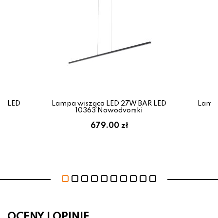
AR LED
Lampa wisząca LED 27W BAR LED
Lampa
10363 Nowodvorski
679.00 zł
OCENY I OPINIE