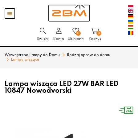
Przejdź
Przejdź
Pokaż
do menu
do
menu
głównego
menu
w
stopce
0
0
Szukaj
Konto
Ulubione
Koszyk
Wewnętrzne Lampy do Domu
Rodzaj opraw do domu
Lampy wiszące
Lampa wisząca LED 27W BAR LED
10847 Nowodvorski