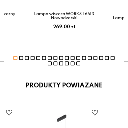
 czarny
Lampa wisząca WORKS I 6613
Nowodvorski
Lampa 
269.00 zł
PRODUKTY POWIAZANE