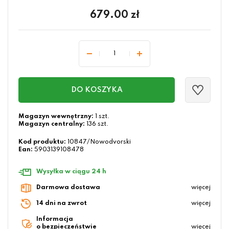
679.00
zł
DO KOSZYKA
Magazyn wewnętrzny:
1 szt.
Magazyn centralny:
136 szt.
Kod produktu:
10847/Nowodvorski
Ean:
5903139108478
Wysyłka w ciągu 24 h
Darmowa dostawa
więcej
14 dni na zwrot
więcej
Informacja
o bezpieczeństwie
więcej