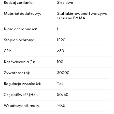
Rodzaj zasilania:
Sieciowe
Materiał dodatkowy:
Stal lakierowana|Tworzywo
sztuczne PMMA
Klasa ochronności:
I
Stopień ochrony:
IP20
CRI:
>80
Kąt świecenia (°):
100
Żywotność (h):
30000
Regulacja wysokości:
Tak
Częstotliwość (Hz):
50/60
Współczynnik mocy:
>0.5