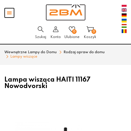
Przejdź
Przejdź
Pokaż
do menu
do
menu
głównego
menu
w
stopce
0
0
Szukaj
Konto
Ulubione
Koszyk
Wewnętrzne Lampy do Domu
Rodzaj opraw do domu
Lampy wiszące
Lampa wisząca HAITI 11167
Nowodvorski