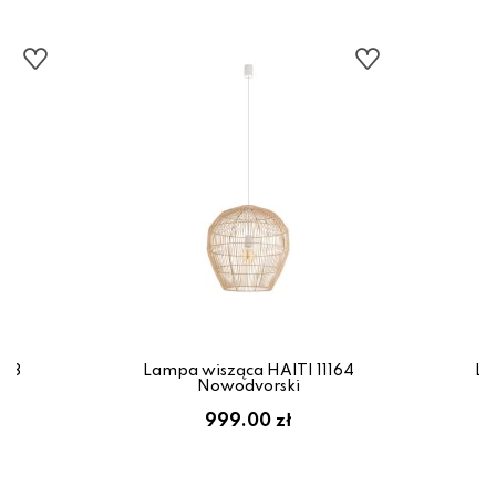
163
Lampa wisząca HAITI 11164
La
Nowodvorski
999.00 zł